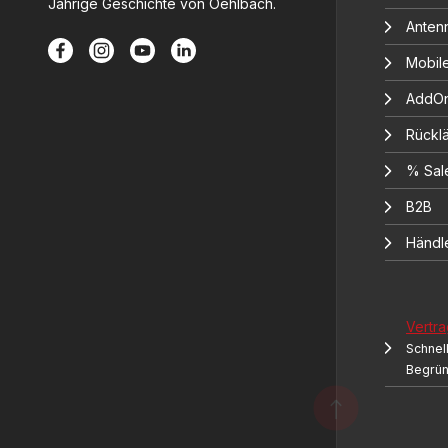
Jährige Geschichte von Oehlbach.
Anten
Mobil
AddOn
Rücklä
% Sal
B2B
Händl
Vertra
Schnell
Begrü