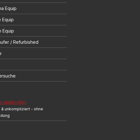
na Equip
e Equip
 Equip
ufer / Refurbished
e
ersuche
g widerrufen
 & unkompliziert - ohne
ndung