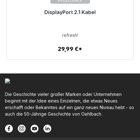
EXCELLENCE
DisplayPort 2.1 Kabel
Sofort versandfertig, Lieferzeit 48h*
29,99 €
refresh!
29,99 €*
Zum Artikel
Die Geschichte vieler großer Marken oder Unternehmen
beginnt mit der Idee eines Einzelnen, die etwas Neues
erschafft oder Bekanntes auf ein ganz neues Niveau hebt - so
auch die 50-Jährige Geschichte von Oehlbach.