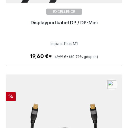
EXCELLENCE
Displayportkabel DP / DP-Mini
Sofort versandfertig, Lieferzeit 48h*
19,60 €
Impact Plus M1
19,60 €*
49,99 €*
(60.79% gespart)
Zum Artikel
Rabatt
%