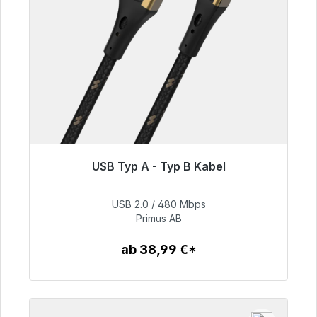
USB Typ A - Typ B Kabel
Sofort versandfertig, Lieferzeit 48h*
USB 2.0 / 480 Mbps
76,99 €
Primus AB
ab 38,99 €*
Zum Artikel