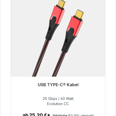
USB TYPE-C® Kabel
Sofort versandfertig, Lieferzeit 48h*
20 Gbps / 60 Watt
50,40 €
Evolution CC
ab 25,20 €*
109,00 €*
(53.76% gespart)