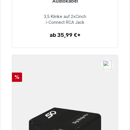
Audiokabel
Sofort versandfertig, Lieferzeit 48h*
3,5 Klinke auf 2xCinch
51,99 €
i-Connect RCA Jack
ab 35,99 €*
Zum Artikel
Rabatt
%