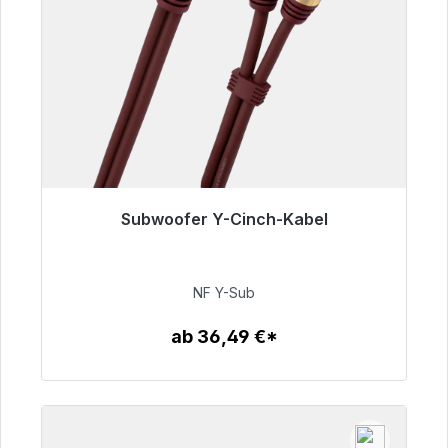
Subwoofer Y-Cinch-Kabel
Sofort versandfertig, Lieferzeit 48h*
50,99 €
NF Y-Sub
ab 36,49 €*
Zum Artikel