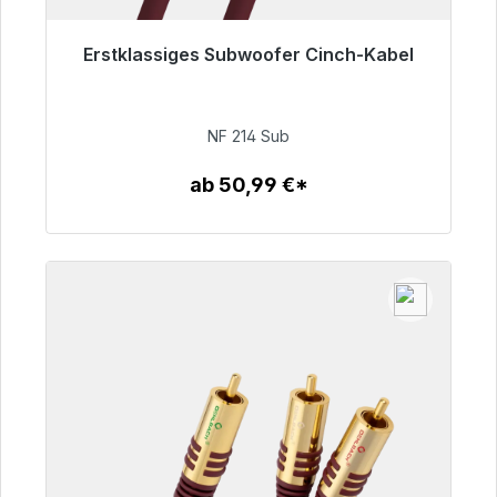
Erstklassiges Subwoofer Cinch-Kabel
Sofort versandfertig, Lieferzeit 48h*
94,00 €
NF 214 Sub
ab 50,99 €*
Zum Artikel