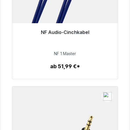
NF Audio-Cinchkabel
Sofort versandfertig, Lieferzeit 48h*
99,00 €
NF 1 Master
ab 51,99 €*
Zum Artikel