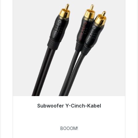
Subwoofer Y-Cinch-Kabel
Sofort versandfertig, Lieferzeit 48h*
53,49 €
BOOOM!