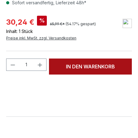
Sofort versandfertig, Lieferzeit 48h*
%
30,24 €
65,99 €*
(54.17% gespart)
Inhalt:
1 Stück
Preise inkl. MwSt. zzgl. Versandkosten
Produkt Anzahl: Gib den gewünschten We
IN DEN WARENKORB