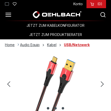
Konto
(0)
Zum Hauptinhalt springen
JETZT ZUM KABELKONFIGURATOR
JETZT ZUM PRODUKTBERATER
Home
Audio Equip
Kabel
USB/Netzwerk