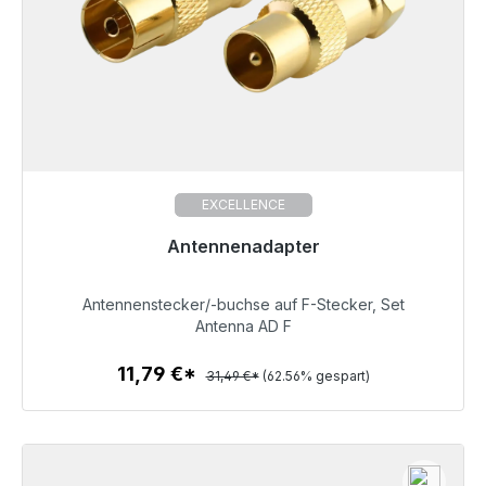
EXCELLENCE
Antennenadapter
Sofort versandfertig, Lieferzeit 48h*
Antennenstecker/-buchse auf F-Stecker, Set
11,79 €
Antenna AD F
11,79 €*
31,49 €*
(62.56% gespart)
Zum Artikel