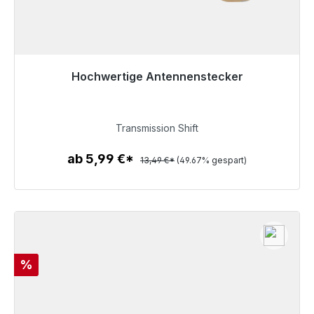
Hochwertige Antennenstecker
Sofort versandfertig, Lieferzeit 48h*
6,79 €
Transmission Shift
ab 5,99 €*
13,49 €*
(49.67% gespart)
Zum Artikel
Rabatt
%