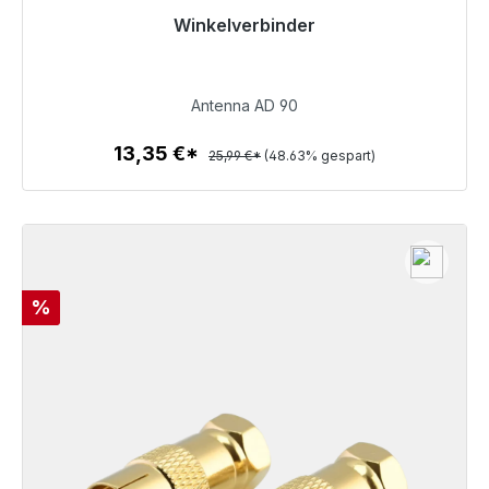
Winkelverbinder
Sofort versandfertig, Lieferzeit 48h*
13,35 €
Antenna AD 90
13,35 €*
25,99 €*
(48.63% gespart)
Zum Artikel
Rabatt
%