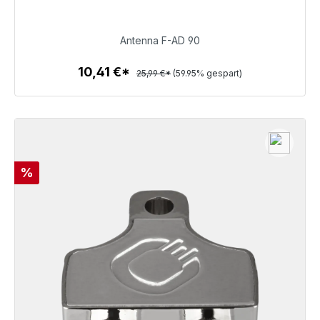
10,41 €
Antenna F-AD 90
10,41 €*
25,99 €*
(59.95% gespart)
Zum Artikel
Rabatt
%