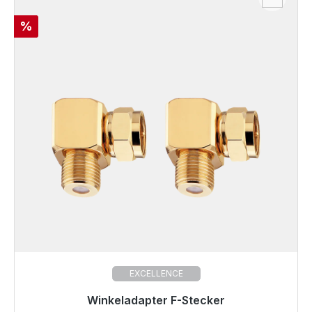
Rabatt
%
EXCELLENCE
Winkeladapter F-Stecker
Sofort versandfertig, Lieferzeit 48h*