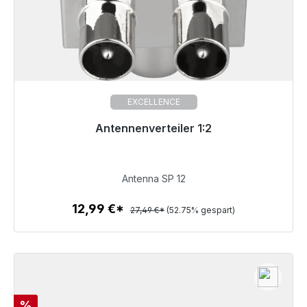
EXCELLENCE
Antennenverteiler 1:2
Sofort versandfertig, Lieferzeit 48h*
12,99 €
Antenna SP 12
12,99 €*
27,49 €*
(52.75% gespart)
Zum Artikel
Rabatt
%