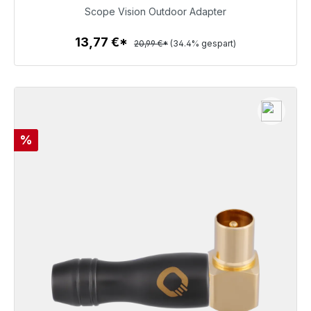
13,77 €
Scope Vision Outdoor Adapter
13,77 €*
20,99 €*
(34.4% gespart)
Zum Artikel
Rabatt
%