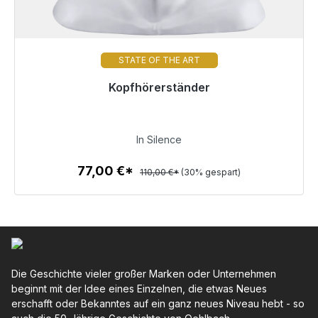
STATE OF THE ART
Kopfhörerständer
Sofort versandfertig, Lieferzeit 48h*
77,00 €
In Silence
77,00 €*
110,00 €*
(30% gespart)
Zum Artikel
Die Geschichte vieler großer Marken oder Unternehmen
beginnt mit der Idee eines Einzelnen, die etwas Neues
erschafft oder Bekanntes auf ein ganz neues Niveau hebt - so