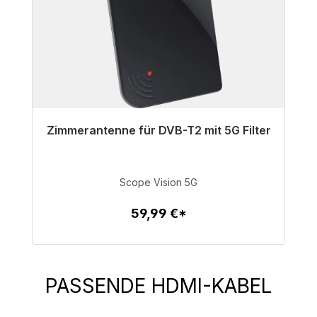
Zimmerantenne für DVB-T2 mit 5G Filter
Sofort versandfertig, Lieferzeit 48h*
59,99 €
Scope Vision 5G
59,99 €*
Zum Artikel
PASSENDE HDMI-KABEL
Produktgalerie überspringen