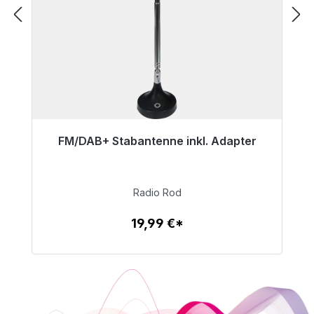
FM/DAB+ Stabantenne inkl. Adapter
Sofort versandfertig, Lieferzeit 48h*
19,99 €
Radio Rod
19,99 €*
Zum Artikel