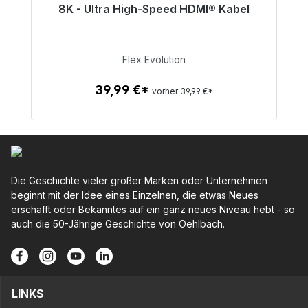
8K - Ultra High-Speed HDMI® Kabel
Sofort versandfertig, Lieferzeit 48h*
39,99 €
Flex Evolution
39,99 €*
vorher 39,99 €*
Zum Artikel
Die Geschichte vieler großer Marken oder Unternehmen
beginnt mit der Idee eines Einzelnen, die etwas Neues
erschafft oder Bekanntes auf ein ganz neues Niveau hebt - so
auch die 50-Jährige Geschichte von Oehlbach.
LINKS