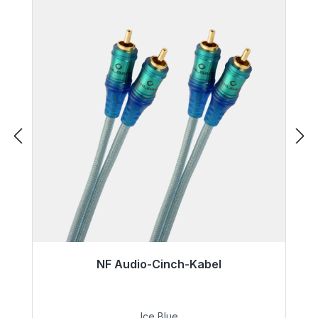
NF Audio-Cinch-Kabel
Bald wieder verfügbar
28,99 €
Ice Blue