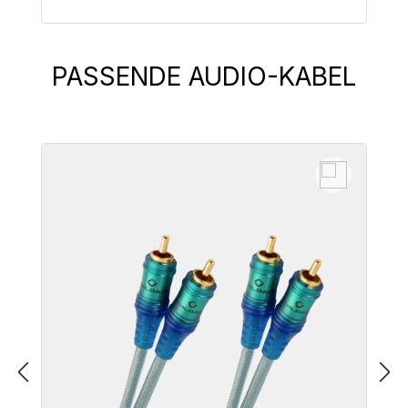
Zum Artikel
PASSENDE AUDIO-KABEL
Produktgalerie überspringen