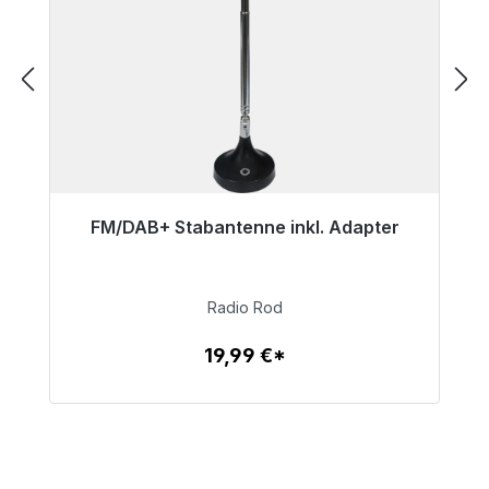
FM/DAB+ Stabantenne inkl. Adapter
Sofort versandfertig, Lieferzeit 48h*
19,99 €
Radio Rod
19,99 €*
Zum Artikel