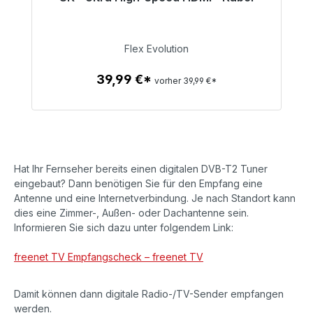
Sofort versandfertig, Lieferzeit 48h*
39,99 €
Flex Evolution
39,99 €*
vorher 39,99 €*
Zum Artikel
Hat Ihr Fernseher bereits einen digitalen DVB-T2 Tuner
eingebaut? Dann benötigen Sie für den Empfang eine
Antenne und eine Internetverbindung. Je nach Standort kann
dies eine Zimmer-, Außen- oder Dachantenne sein.
Informieren Sie sich dazu unter folgendem Link:
freenet TV Empfangscheck – freenet TV
Damit können dann digitale Radio-/TV-Sender empfangen
werden.