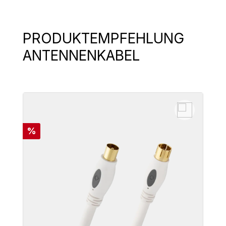
PRODUKTEMPFEHLUNG
Produktgalerie überspringen
ANTENNENKABEL
Rabatt
%