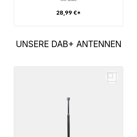
28,99 €*
Zum Artikel
UNSERE DAB+ ANTENNEN
Produktgalerie überspringen