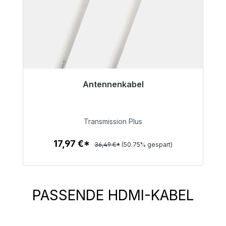
Antennenkabel
Sofort versandfertig, Lieferzeit 48h*
17,97 €
Transmission Plus
17,97 €*
36,49 €*
(50.75% gespart)
Zum Artikel
PASSENDE HDMI-KABEL
Produktgalerie überspringen