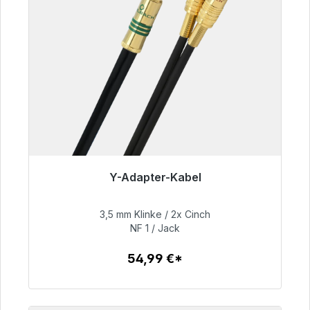
Y-Adapter-Kabel
Sofort versandfertig, Lieferzeit 48h*
3,5 mm Klinke / 2x Cinch
54,99 €
NF 1 / Jack
54,99 €*
Zum Artikel