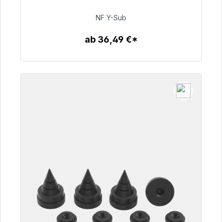
50,99 €
NF Y-Sub
ab 36,49 €*
Zum Artikel