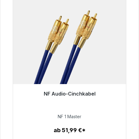
NF Audio-Cinchkabel
Sofort versandfertig, Lieferzeit 48h*
99,00 €
NF 1 Master
ab 51,99 €*
Zum Artikel