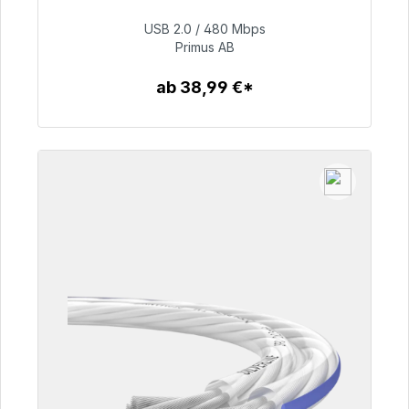
USB 2.0 / 480 Mbps
76,99 €
Primus AB
ab 38,99 €*
Zum Artikel