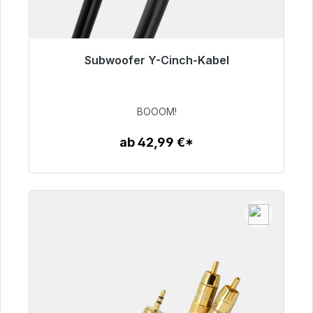
Subwoofer Y-Cinch-Kabel
Sofort versandfertig, Lieferzeit 48h*
53,49 €
BOOOM!
ab 42,99 €*
Zum Artikel