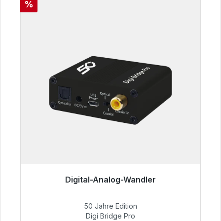
Rabatt
%
Digital-Analog-Wandler
Sofort versandfertig, Lieferzeit 48h*
50 Jahre Edition
52,84 €
Digi Bridge Pro