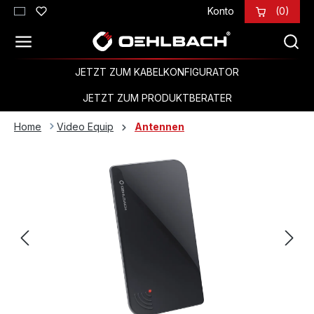
Konto
(0)
Zum Hauptinhalt springen
JETZT ZUM KABELKONFIGURATOR
JETZT ZUM PRODUKTBERATER
Home
Video Equip
Antennen