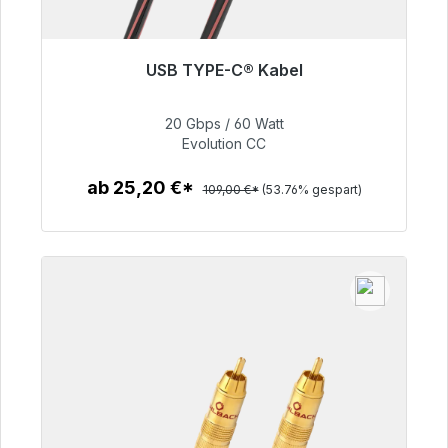
USB TYPE-C® Kabel
Sofort versandfertig, Lieferzeit 48h*
20 Gbps / 60 Watt
50,40 €
Evolution CC
ab 25,20 €*
109,00 €*
(53.76% gespart)
Zum Artikel