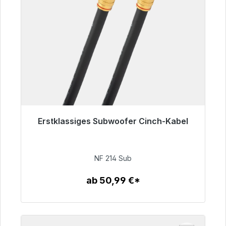
Erstklassiges Subwoofer Cinch-Kabel
Sofort versandfertig, Lieferzeit 48h*
94,00 €
NF 214 Sub
ab 50,99 €*
Zum Artikel