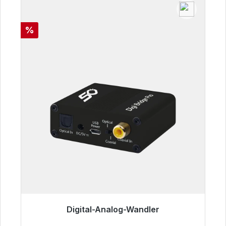
Rabatt
%
Digital-Analog-Wandler
Sofort versandfertig, Lieferzeit 48h*