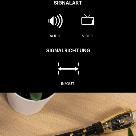
SIGNALART
AUDIO
VIDEO
SIGNALRICHTUNG
IN/OUT