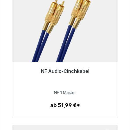
NF Audio-Cinchkabel
Sofort versandfertig, Lieferzeit 48h*
99,00 €
NF 1 Master
ab 51,99 €*
Zum Artikel