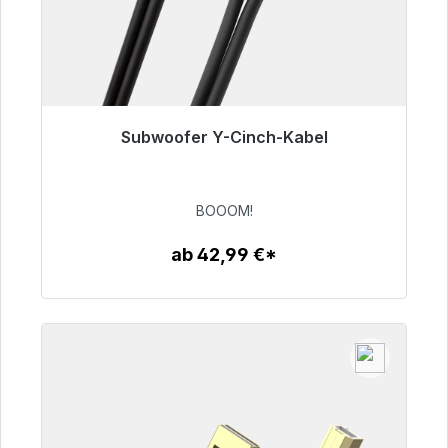
Subwoofer Y-Cinch-Kabel
Sofort versandfertig, Lieferzeit 48h*
53,49 €
BOOOM!
ab 42,99 €*
Zum Artikel