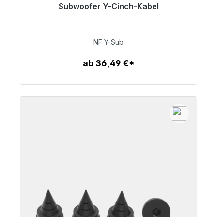
Subwoofer Y-Cinch-Kabel
Sofort versandfertig, Lieferzeit 48h*
50,99 €
NF Y-Sub
ab 36,49 €*
Zum Artikel