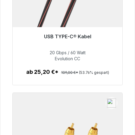
USB TYPE-C® Kabel
Sofort versandfertig, Lieferzeit 48h*
20 Gbps / 60 Watt
50,40 €
Evolution CC
ab 25,20 €*
109,00 €*
(53.76% gespart)
Zum Artikel