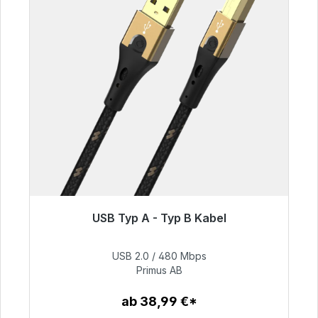
USB Typ A - Typ B Kabel
Sofort versandfertig, Lieferzeit 48h*
USB 2.0 / 480 Mbps
76,99 €
Primus AB
ab 38,99 €*
Zum Artikel