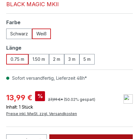
BLACK MAGIC MKII
auswählen
Farbe
Schwarz
Weiß
auswählen
Länge
0.75 m
1.50 m
2 m
3 m
5 m
Sofort versandfertig, Lieferzeit 48h*
%
13,99 €
27,99 €*
(50.02% gespart)
Inhalt:
1 Stück
Preise inkl. MwSt. zzgl. Versandkosten