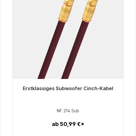
Erstklassiges Subwoofer Cinch-Kabel
Sofort versandfertig, Lieferzeit 48h*
94,00 €
NF 214 Sub
ab 50,99 €*
Zum Artikel