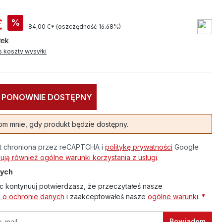
€
%
84,00 €*
(oszczędność 16.68%)
łek
s koszty wysyłki
 PONOWNIE DOSTĘPNY
m mnie, gdy produkt będzie dostępny.
st chroniona przez reCAPTCHA i
politykę prywatności
Google
ją również ogólne warunki korzystania z usługi
.
nych
c kontynuuj potwierdzasz, że przeczytałeś nasze
e o ochronie danych
i zaakceptowałeś nasze
ogólne warunki
.
*
Powiadom