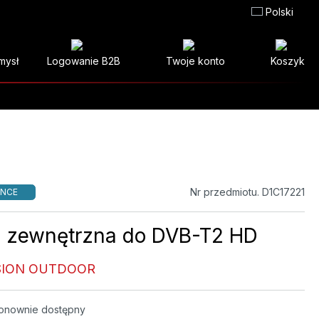
Polski
mysł
Logowanie B2B
Twoje konto
Koszyk
Nr przedmiotu. D1C17221
NCE
 zewnętrzna do DVB-T2 HD
SION OUTDOOR
onownie dostępny