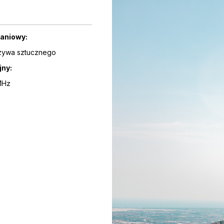
kaniowy:
zywa sztucznego
jny:
MHz