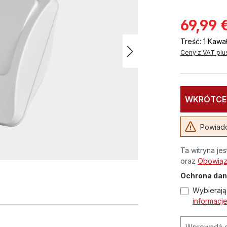
69,99 
Treść:
1 Kawa
Ceny z VAT plu
WKRÓTCE
Powiado
Ta witryna je
oraz
Obowiązu
Ochrona da
Wybierają
informacj