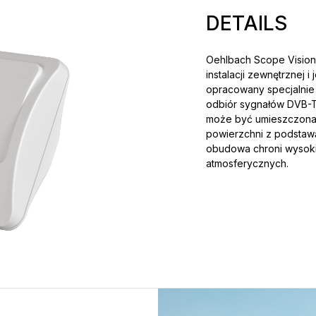
DETAILS
Oehlbach Scope Vision
instalacji zewnętrznej
opracowany specjalnie d
odbiór sygnałów DVB-T2 
może być umieszczona n
powierzchni z podstaw
obudowa chroni wysoki
atmosferycznych.