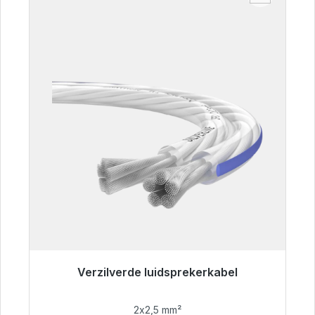
Verzilverde luidsprekerkabel
Klaar voor onmiddellijke verzending, levertijd
48 uur*
2x2,5 mm²