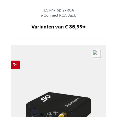
48 uur*
3,5 krik op 2xRCA
i-Connect RCA Jack
€ 51,99
Varianten van € 35,99*
Details
Korting
%