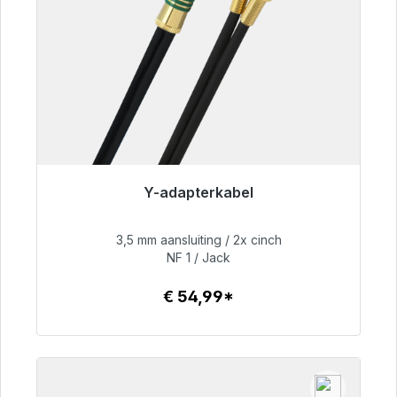
Y-adapterkabel
Klaar voor onmiddellijke verzending, levertijd
48 uur*
3,5 mm aansluiting / 2x cinch
NF 1 / Jack
€ 54,99
€ 54,99*
Details