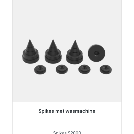
Spikes met wasmachine
Klaar voor onmiddellijke verzending, levertijd
48 uur*
Spikes S2000