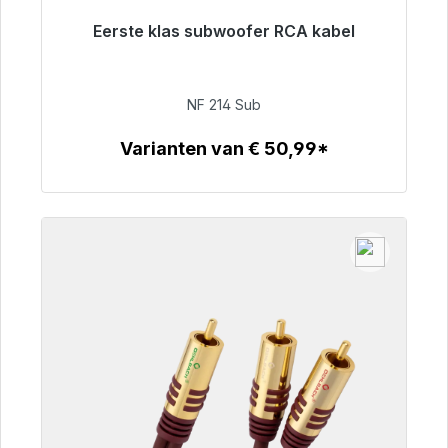
Eerste klas subwoofer RCA kabel
Klaar voor onmiddellijke verzending, levertijd
48 uur*
NF 214 Sub
€ 94,00
Varianten van € 50,99*
Details