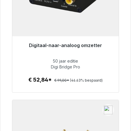
Digitaal-naar-analoog omzetter
Klaar voor onmiddellijke verzending, levertijd
48 uur*
50 jaar editie
Digi Bridge Pro
€ 52,84
€ 52,84*
€ 99,00*
(46.63% bespaard)
Details