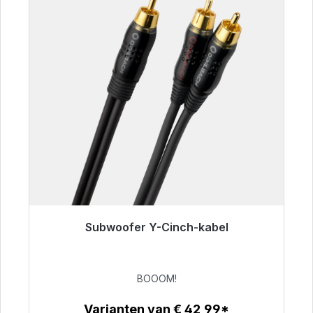
Subwoofer Y-Cinch-kabel
Klaar voor onmiddellijke verzending, levertijd
48 uur*
BOOOM!
€ 53,49
Varianten van € 42,99*