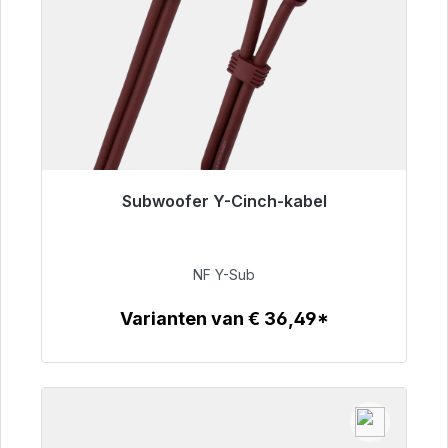
Subwoofer Y-Cinch-kabel
Klaar voor onmiddellijke verzending, levertijd
48 uur*
NF Y-Sub
€ 50,99
Varianten van € 36,49*
Details