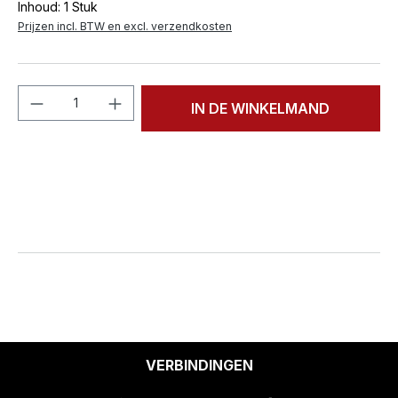
Inhoud:
1 Stuk
Prijzen incl. BTW en excl. verzendkosten
Producthoeveelheid: Voer de gewenste h
IN DE WINKELMAND
VERBINDINGEN