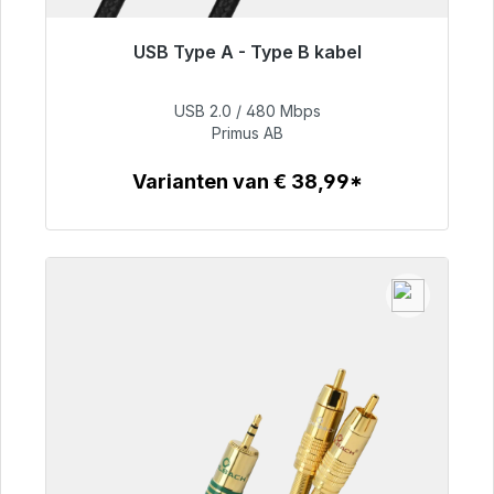
USB Type A - Type B kabel
Klaar voor onmiddellijke verzending, levertijd
48 uur*
USB 2.0 / 480 Mbps
Primus AB
€ 76,99
Varianten van € 38,99*
Details