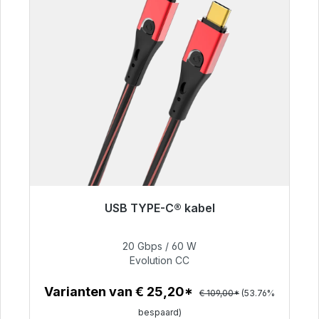
USB TYPE-C® kabel
Klaar voor onmiddellijke verzending, levertijd
48 uur*
20 Gbps / 60 W
Evolution CC
€ 50,40
Varianten van € 25,20*
€ 109,00*
(53.76%
bespaard)