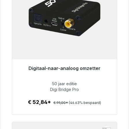
Digitaal-naar-analoog omzetter
Klaar voor onmiddellijke verzending, levertijd
48 uur*
50 jaar editie
Digi Bridge Pro
€ 52,84
€ 52,84*
€ 99,00*
(46.63% bespaard)
Details