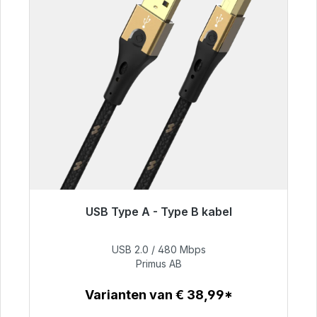
USB Type A - Type B kabel
Klaar voor onmiddellijke verzending, levertijd
48 uur*
USB 2.0 / 480 Mbps
Primus AB
€ 76,99
Varianten van € 38,99*
Details