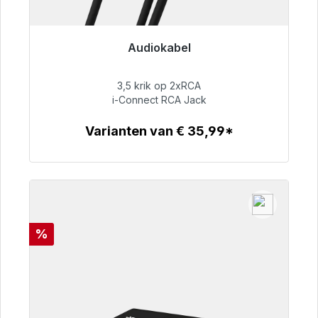
Audiokabel
Klaar voor onmiddellijke verzending, levertijd
48 uur*
3,5 krik op 2xRCA
i-Connect RCA Jack
€ 51,99
Varianten van € 35,99*
Details
Korting
%