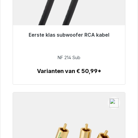
Eerste klas subwoofer RCA kabel
Klaar voor onmiddellijke verzending, levertijd
48 uur*
NF 214 Sub
€ 94,00
Varianten van € 50,99*
Details