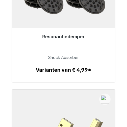
Resonantiedemper
Klaar voor onmiddellijke verzending, levertijd
48 uur*
Shock Absorber
€ 54,99
Varianten van € 4,99*
Details