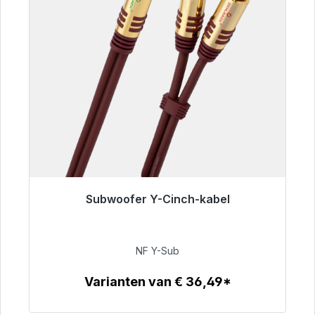
Subwoofer Y-Cinch-kabel
Klaar voor onmiddellijke verzending, levertijd
48 uur*
NF Y-Sub
€ 50,99
Varianten van € 36,49*
Details