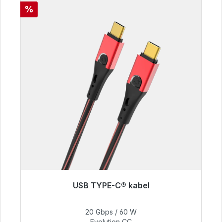
Korting
%
USB TYPE-C® kabel
Klaar voor onmiddellijke verzending, levertijd
48 uur*
20 Gbps / 60 W
Evolution CC