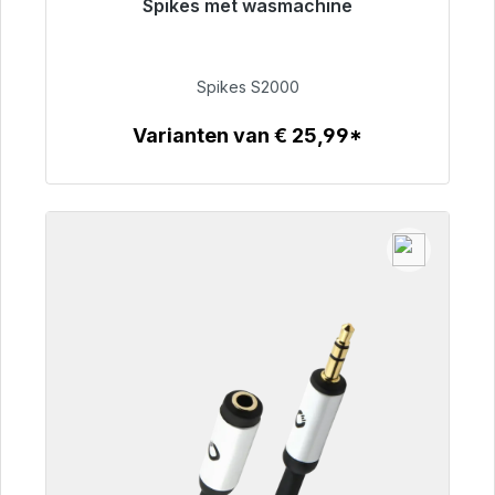
Spikes met wasmachine
Klaar voor onmiddellijke verzending, levertijd
48 uur*
Spikes S2000
€ 51,49
Varianten van € 25,99*
Details