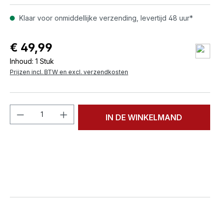
Klaar voor onmiddellijke verzending, levertijd 48 uur*
€ 49,99
Inhoud:
1 Stuk
Prijzen incl. BTW en excl. verzendkosten
Producthoeveelheid: Voer de gewenste h
IN DE WINKELMAND