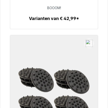
BOOOM!
€ 53,49
Varianten van € 42,99*
Details