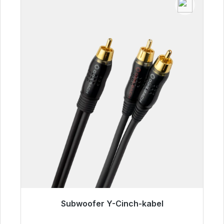
Subwoofer Y-Cinch-kabel
Klaar voor onmiddellijke verzending, levertijd
48 uur*