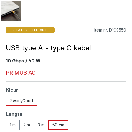
Item nr. D1C9550
STATE OF THE ART
USB type A - type C kabel
10 Gbps / 60 W
PRIMUS AC
Selecteer
Kleur
Zwart/Goud
Selecteer
Lengte
1 m
2 m
3 m
50 cm