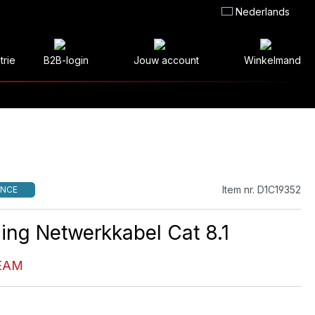
Nederlands
trie
B2B-login
Jouw account
Winkelmand
Item nr. D1C19352
NCE
ing Netwerkkabel Cat 8.1
EAM