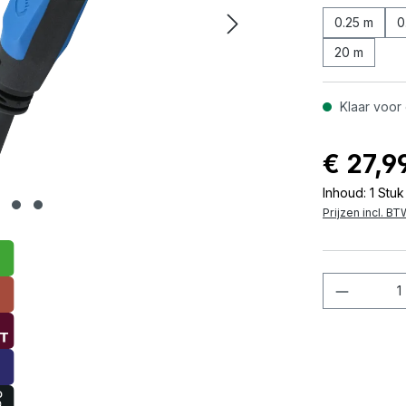
0.25 m
0
20 m
Klaar voor 
€ 27,9
Inhoud:
1 Stuk
Prijzen incl. B
Product