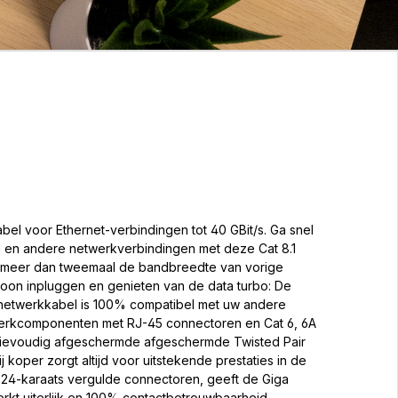
bel voor Ethernet-verbindingen tot 40 GBit/s. Ga snel
 en andere netwerkverbindingen met deze Cat 8.1
t meer dan tweemaal de bandbreedte van vorige
oon inpluggen en genieten van de data turbo: De
netwerkkabel is 100% compatibel met uw andere
werkcomponenten met RJ-45 connectoren en Cat 6, 6A
drievoudig afgeschermde afgeschermde Twisted Pair
j koper zorgt altijd voor uitstekende prestaties in de
 24-karaats vergulde connectoren, geeft de Giga
kt uiterlijk en 100% contactbetrouwbaarheid.