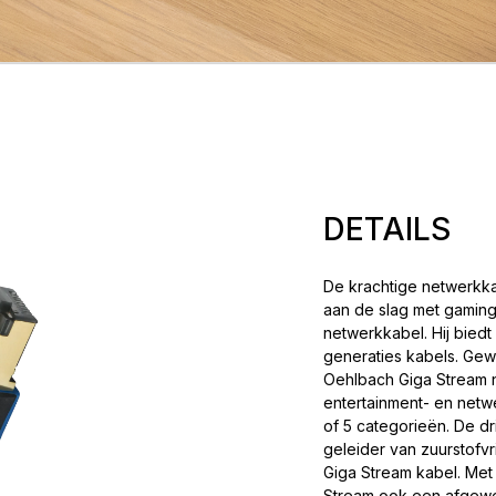
DETAILS
De krachtige netwerkka
aan de slag met gaming
netwerkkabel. Hij bied
generaties kabels. Gew
Oehlbach Giga Stream 
entertainment- en net
of 5 categorieën. De 
geleider van zuurstofvri
Giga Stream kabel. Met
Stream ook een afgewer