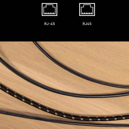
RJ-45
RJ45