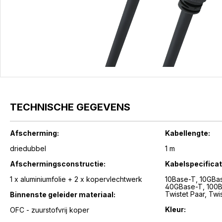
TECHNISCHE GEGEVENS
Afscherming:
Kabellengte:
driedubbel
1 m
Afschermingsconstructie:
Kabelspecificat
1 x aluminiumfolie + 2 x kopervlechtwerk
10Base-T, 10GBase-T, 25GBase-T,
40GBase-T, 100Base-T, 1000Base-T, RJ45 -
Twistet 
Binnenste geleider materiaal:
Kleur:
OFC - zuurstofvrij koper