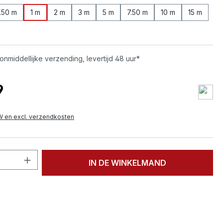
.50 m
1 m
2 m
3 m
5 m
7.50 m
10 m
15 m
onmiddellijke verzending, levertijd 48 uur*
9
TW en excl. verzendkosten
hoeveelheid: Voer de gewenste hoeveelh
IN DE WINKELMAND