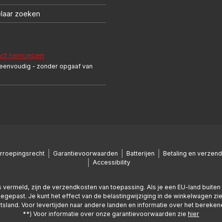
laar zoeken
act herroepen
 eenvoudig - zonder opgaaf van
rroepingsrecht
Garantievoorwaarden
Batterijen
Betaling en verzend
Accessibility
nders vermeld, zijn de verzendkosten van toepassing. Als je een EU-land buit
oegepast. Je kunt het effect van de belastingwijziging in de winkelwagen zie
uitsland. Voor levertijden naar andere landen en informatie over het bereke
**) Voor informatie over onze garantievoorwaarden zie
hier