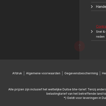
Hande
Contr
Snel &
reden
Afdruk
Algemene voorwaarden
Gegevensbescherming
He
Alle prijzen zijn inclusief het wettelijke Duitse btw-tarief. Tenzij a
belastingtarief van het betreffende land t
*) Geldt voor leveringen in D