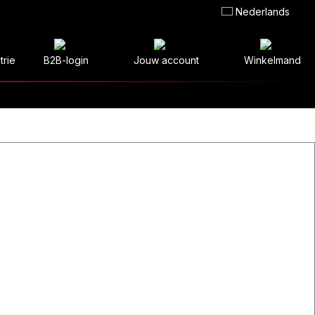
Nederlands
trie
B2B-login
Jouw account
Winkelmand