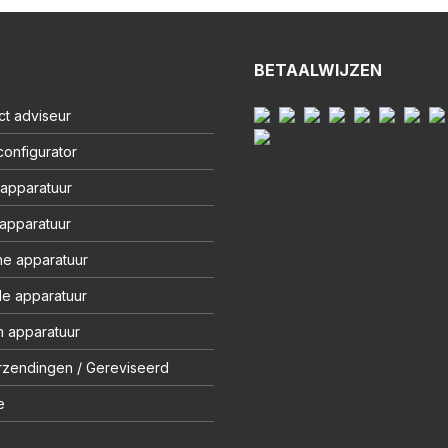
BETAALWIJZEN
ct adviseur
onfigurator
 apparatuur
 apparatuur
ne apparatuur
le apparatuur
 apparatuur
rzendingen / Gereviseerd
e