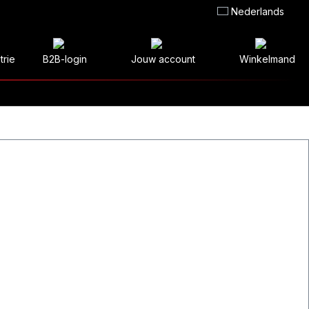
Nederlands
trie
B2B-login
Jouw account
Winkelmand