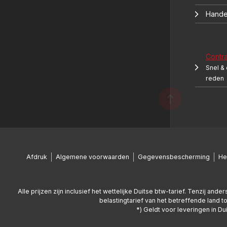
Hande
Contr
Snel &
reden
Afdruk
Algemene voorwaarden
Gegevensbescherming
He
Alle prijzen zijn inclusief het wettelijke Duitse btw-tarief. Tenzij a
belastingtarief van het betreffende land t
*) Geldt voor leveringen in D