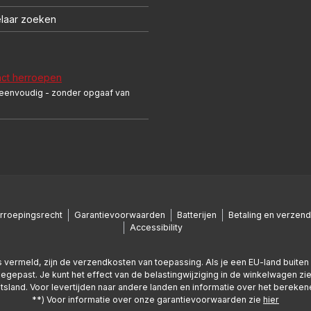
laar zoeken
act herroepen
 eenvoudig - zonder opgaaf van
rroepingsrecht
Garantievoorwaarden
Batterijen
Betaling en verzend
Accessibility
nders vermeld, zijn de verzendkosten van toepassing. Als je een EU-land buit
oegepast. Je kunt het effect van de belastingwijziging in de winkelwagen zie
uitsland. Voor levertijden naar andere landen en informatie over het bereke
**) Voor informatie over onze garantievoorwaarden zie
hier