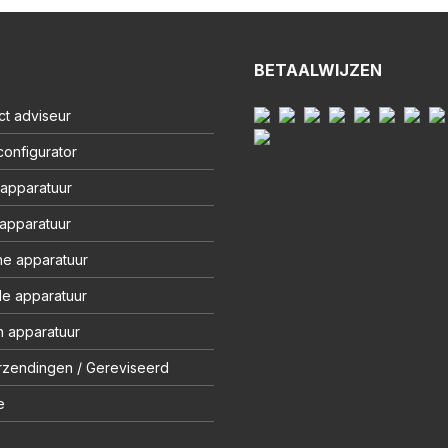
BETAALWIJZEN
ct adviseur
onfigurator
 apparatuur
 apparatuur
ne apparatuur
le apparatuur
 apparatuur
rzendingen / Gereviseerd
e