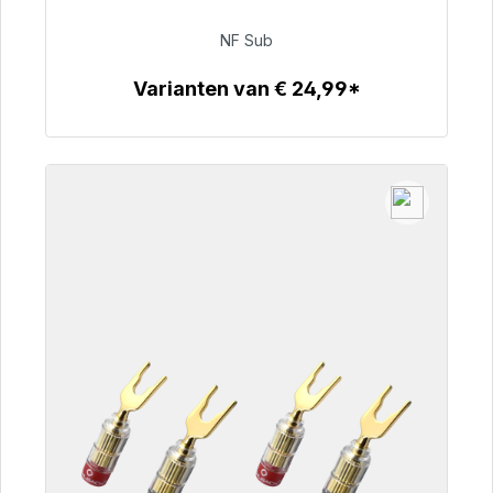
NF Sub
€ 63,99
Varianten van € 24,99*
Details