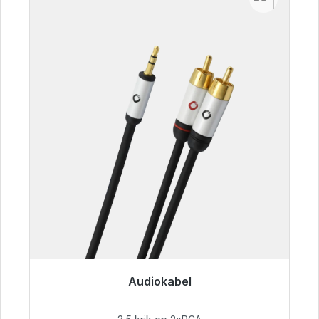
Audiokabel
Klaar voor onmiddellijke verzending, levertijd
48 uur*