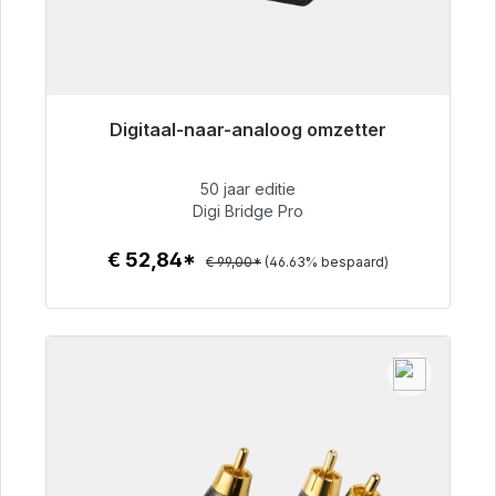
Digitaal-naar-analoog omzetter
Klaar voor onmiddellijke verzending, levertijd
48 uur*
50 jaar editie
Digi Bridge Pro
€ 52,84
€ 52,84*
€ 99,00*
(46.63% bespaard)
Details