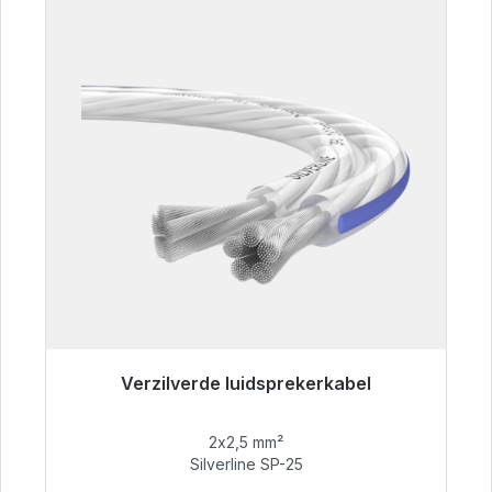
Verzilverde luidsprekerkabel
Klaar voor onmiddellijke verzending, levertijd
48 uur*
2x2,5 mm²
Silverline SP-25
€ 54,99