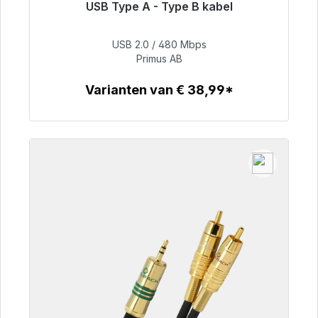
USB Type A - Type B kabel
Klaar voor onmiddellijke verzending, levertijd
48 uur*
USB 2.0 / 480 Mbps
Primus AB
€ 76,99
Varianten van € 38,99*
Details