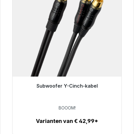
Subwoofer Y-Cinch-kabel
Klaar voor onmiddellijke verzending, levertijd
48 uur*
BOOOM!
€ 53,49
Varianten van € 42,99*
Details