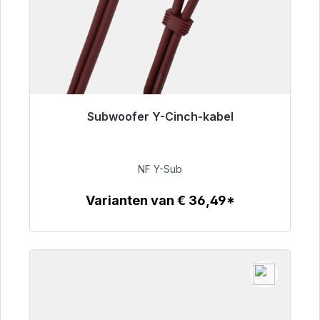
Subwoofer Y-Cinch-kabel
Klaar voor onmiddellijke verzending, levertijd
48 uur*
NF Y-Sub
€ 50,99
Varianten van € 36,49*
Details