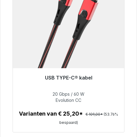
USB TYPE-C® kabel
Klaar voor onmiddellijke verzending, levertijd
48 uur*
20 Gbps / 60 W
Evolution CC
€ 50,40
Varianten van € 25,20*
€ 109,00*
(53.76%
bespaard)
Details