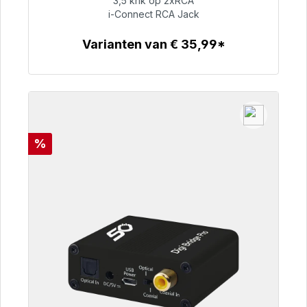
3,5 krik op 2xRCA
i-Connect RCA Jack
€ 51,99
Varianten van € 35,99*
Details
Korting
%