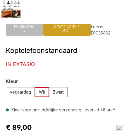
Item nr.
EXCELLENC
STATE OF THE
E
ART
D1C35402
Koptelefoonstandaard
IN EXTASIO
Selecteer
Kleur
Verjaardag
Wit
Zwart
Klaar voor onmiddellijke verzending, levertijd 48 uur*
€ 89,00