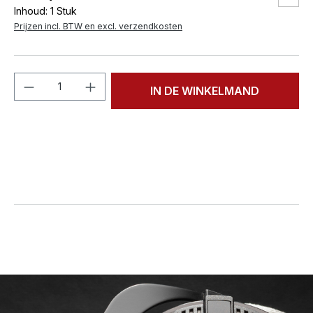
Inhoud:
1 Stuk
Prijzen incl. BTW en excl. verzendkosten
Producthoeveelheid: Voer de gewenste h
IN DE WINKELMAND