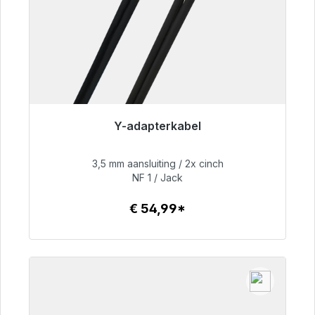
Y-adapterkabel
Klaar voor onmiddellijke verzending, levertijd
48 uur*
3,5 mm aansluiting / 2x cinch
NF 1 / Jack
€ 54,99
€ 54,99*
Details