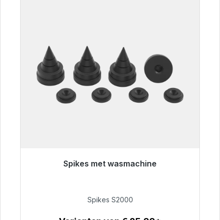
Spikes met wasmachine
Klaar voor onmiddellijke verzending, levertijd
48 uur*
Spikes S2000
€ 51,49