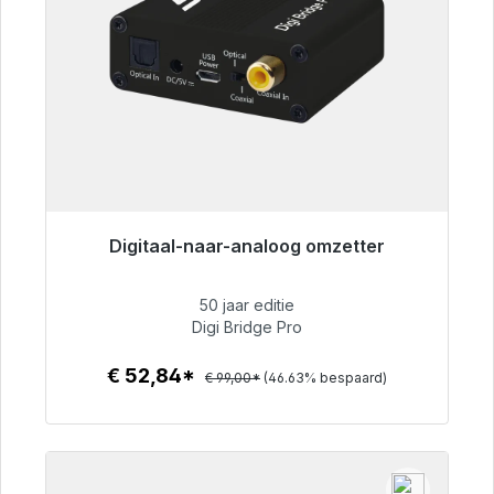
Digitaal-naar-analoog omzetter
Klaar voor onmiddellijke verzending, levertijd
48 uur*
50 jaar editie
Digi Bridge Pro
€ 52,84
€ 52,84*
€ 99,00*
(46.63% bespaard)
Details