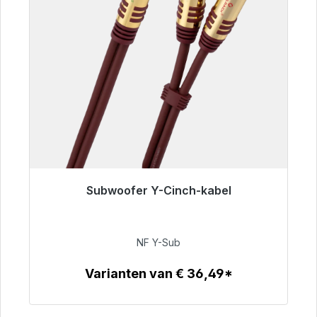
Subwoofer Y-Cinch-kabel
Klaar voor onmiddellijke verzending, levertijd
48 uur*
NF Y-Sub
€ 50,99
Varianten van € 36,49*
Details