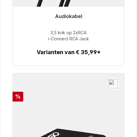
Audiokabel
Klaar voor onmiddellijke verzending, levertijd
48 uur*
3,5 krik op 2xRCA
i-Connect RCA Jack
€ 51,99
Varianten van € 35,99*
Details
Korting
%