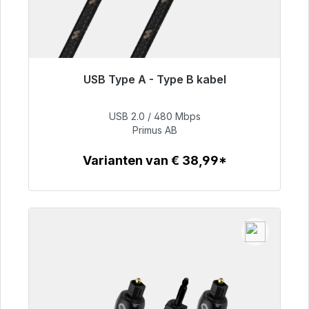
USB Type A - Type B kabel
Klaar voor onmiddellijke verzending, levertijd
48 uur*
USB 2.0 / 480 Mbps
Primus AB
€ 76,99
Varianten van € 38,99*
Details