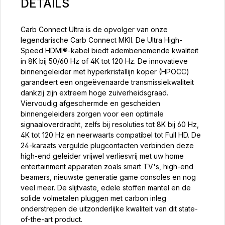
DETAILS
Carb Connect Ultra is de opvolger van onze
legendarische Carb Connect MKII. De Ultra High-
Speed HDMI®-kabel biedt adembenemende kwaliteit
in 8K bij 50/60 Hz of 4K tot 120 Hz. De innovatieve
binnengeleider met hyperkristallijn koper (HPOCC)
garandeert een ongeëvenaarde transmissiekwaliteit
dankzij zijn extreem hoge zuiverheidsgraad.
Viervoudig afgeschermde en gescheiden
binnengeleiders zorgen voor een optimale
signaaloverdracht, zelfs bij resoluties tot 8K bij 60 Hz,
4K tot 120 Hz en neerwaarts compatibel tot Full HD. De
24-karaats vergulde plugcontacten verbinden deze
high-end geleider vrijwel verliesvrij met uw home
entertainment apparaten zoals smart TV's, high-end
beamers, nieuwste generatie game consoles en nog
veel meer. De slijtvaste, edele stoffen mantel en de
solide volmetalen pluggen met carbon inleg
onderstrepen de uitzonderlijke kwaliteit van dit state-
of-the-art product.