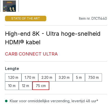
Item nr. D1C11440
STATE OF THE ART
High-end 8K - Ultra hoge-snelheid
HDMI® kabel
CARB CONNECT ULTRA
Selecteer
Lengte
1.20 m
1.70 m
2.20 m
3.20 m
5 m
7.50 m
10 m
12 m
75 cm
Klaar voor onmiddellijke verzending, levertijd 48 uur*