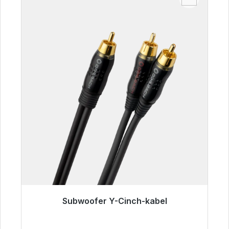
Subwoofer Y-Cinch-kabel
Klaar voor onmiddellijke verzending, levertijd
48 uur*