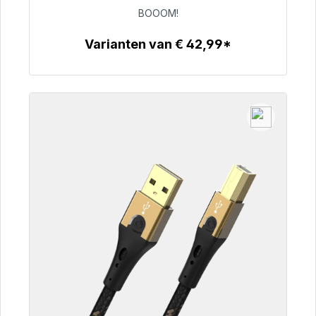
BOOOM!
€ 53,49
Varianten van € 42,99*
Details