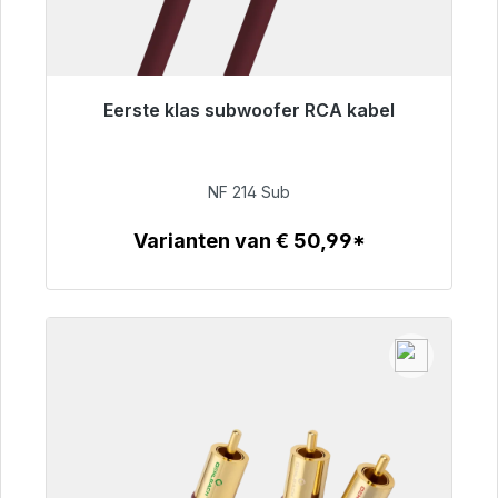
Eerste klas subwoofer RCA kabel
Klaar voor onmiddellijke verzending, levertijd
48 uur*
NF 214 Sub
€ 94,00
Varianten van € 50,99*
Details