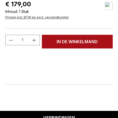
€ 179,00
Inhoud:
1 Stuk
Prijzen incl. BTW en excl. verzendkosten
Producthoeveelheid: Voer de gewenste h
IN DE WINKELMAND
VERBINDINGEN