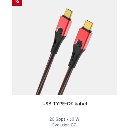
Korting
%
USB TYPE-C® kabel
Klaar voor onmiddellijke verzending, levertijd
48 uur*
20 Gbps / 60 W
Evolution CC