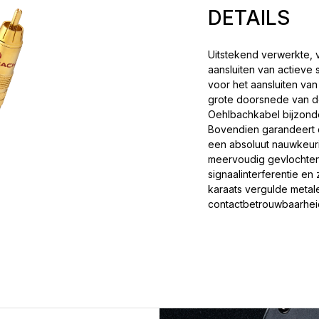
DETAILS
Uitstekend verwerkte,
aansluiten van actieve
voor het aansluiten va
grote doorsnede van de
Oehlbachkabel bijzonde
Bovendien garandeert 
een absoluut nauwkeur
meervoudig gevlochten 
signaalinterferentie en
karaats vergulde metal
contactbetrouwbaarhei