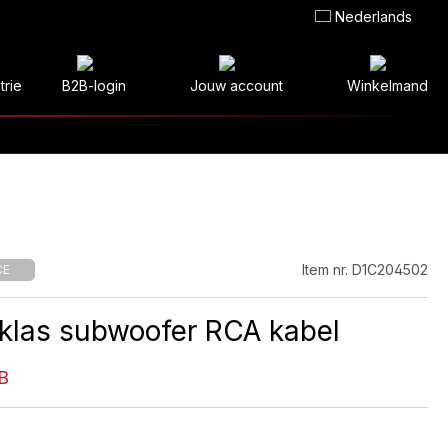
Nederlands
trie
B2B-login
Jouw account
Winkelmand
Item nr. D1C204502
CE
 klas subwoofer RCA kabel
B