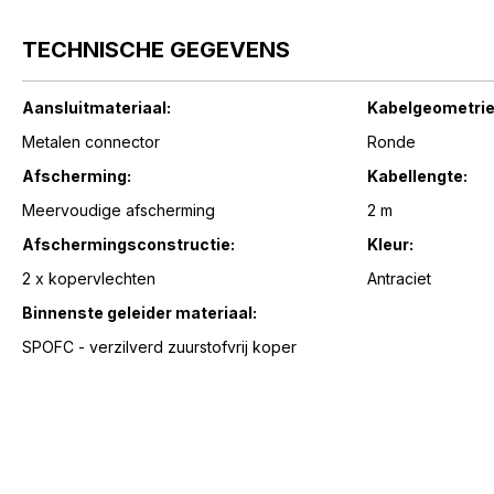
TECHNISCHE GEGEVENS
Aansluitmateriaal:
Kabelgeometrie
Metalen connector
Ronde
Afscherming:
Kabellengte:
Meervoudige afscherming
2 m
Afschermingsconstructie:
Kleur:
2 x kopervlechten
Antraciet
Binnenste geleider materiaal:
SPOFC - verzilverd zuurstofvrij koper