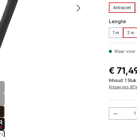
Antraciet
Selecteer
Lengte
1 m
2 m
Klaar voor 
€ 71,4
Inhoud:
1 Stuk
Prijzen incl. B
Product