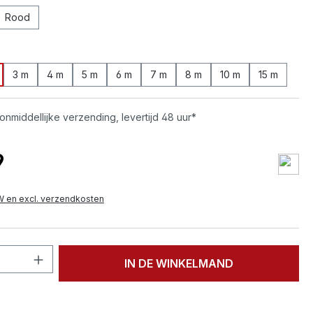
Rood
3 m
4 m
5 m
6 m
7 m
8 m
10 m
15 m
onmiddellijke verzending, levertijd 48 uur*
9
TW en excl. verzendkosten
hoeveelheid: Voer de gewenste hoeveelh
IN DE WINKELMAND