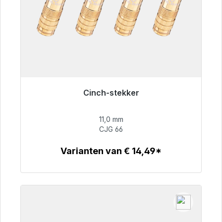
Cinch-stekker
Klaar voor onmiddellijke verzending, levertijd
48 uur*
11,0 mm
CJG 66
€ 55,99
Varianten van € 14,49*
Details