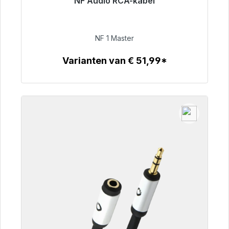
NF Audio RCA-kabel
Klaar voor onmiddellijke verzending, levertijd
48 uur*
NF 1 Master
€ 99,00
Varianten van € 51,99*
Details