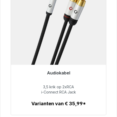
Audiokabel
Klaar voor onmiddellijke verzending, levertijd
48 uur*
3,5 krik op 2xRCA
i-Connect RCA Jack
€ 51,99
Varianten van € 35,99*
Details