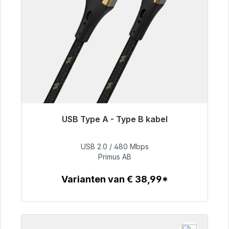
USB Type A - Type B kabel
Klaar voor onmiddellijke verzending, levertijd
48 uur*
USB 2.0 / 480 Mbps
Primus AB
€ 76,99
Varianten van € 38,99*
Details