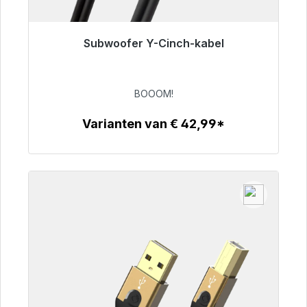
Subwoofer Y-Cinch-kabel
Klaar voor onmiddellijke verzending, levertijd
48 uur*
BOOOM!
€ 53,49
Varianten van € 42,99*
Details