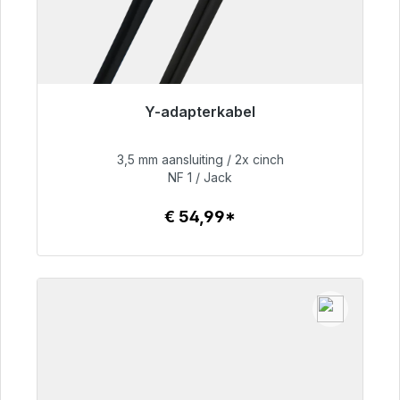
Y-adapterkabel
Klaar voor onmiddellijke verzending, levertijd
48 uur*
3,5 mm aansluiting / 2x cinch
NF 1 / Jack
€ 54,99
€ 54,99*
Details