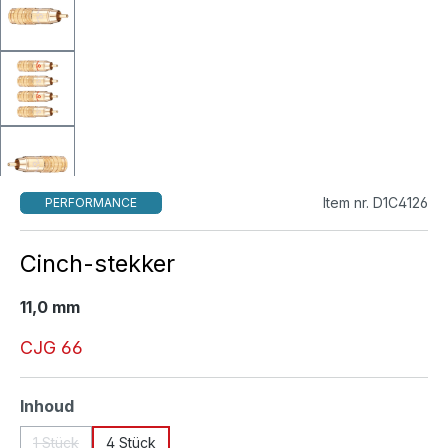
Item nr. D1C4126
PERFORMANCE
Cinch-stekker
11,0 mm
CJG 66
Selecteer
Inhoud
1 Stück
4 Stück