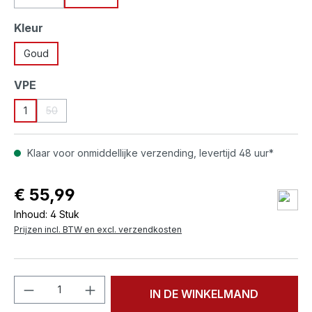
(Deze optie is momenteel niet beschikbaar.)
Selecteer
Kleur
Goud
Selecteer
VPE
1
50
(Deze optie is momenteel niet beschikbaar.)
Klaar voor onmiddellijke verzending, levertijd 48 uur*
€ 55,99
Inhoud:
4 Stuk
Prijzen incl. BTW en excl. verzendkosten
Producthoeveelheid: Voer de gewenste h
IN DE WINKELMAND