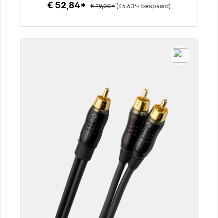
€ 52,84*
€ 99,00*
(46.63% bespaard)
Details