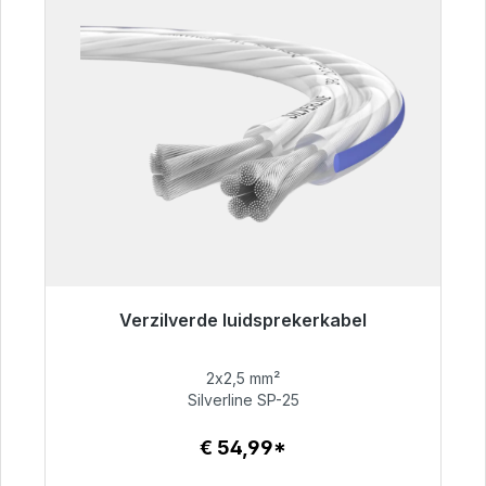
Verzilverde luidsprekerkabel
Klaar voor onmiddellijke verzending, levertijd
48 uur*
2x2,5 mm²
Silverline SP-25
€ 54,99
€ 54,99*
Details