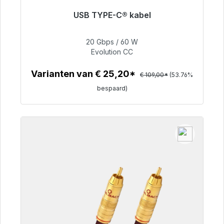
USB TYPE-C® kabel
Klaar voor onmiddellijke verzending, levertijd
48 uur*
20 Gbps / 60 W
Evolution CC
€ 50,40
Varianten van € 25,20*
€ 109,00*
(53.76%
bespaard)
Details