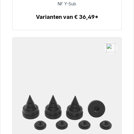
NF Y-Sub
€ 50,99
Varianten van € 36,49*
Details