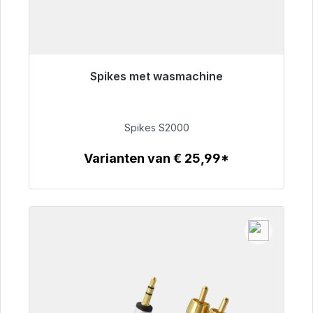
Spikes met wasmachine
Klaar voor onmiddellijke verzending, levertijd
48 uur*
Spikes S2000
€ 51,49
Varianten van € 25,99*
Details