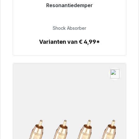
Resonantiedemper
Klaar voor onmiddellijke verzending, levertijd
48 uur*
Shock Absorber
€ 54,99
Varianten van € 4,99*
Details