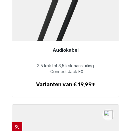
Audiokabel
Klaar voor onmiddellijke verzending, levertijd
48 uur*
3,5 krik tot 3,5 krik aansluiting
i-Connect Jack EX
€ 51,99
Varianten van € 19,99*
Details
Korting
%