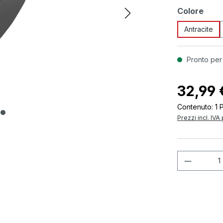
Seleziona
Colore
Antracite
Pronto per
32,99 
Contenuto:
1 
Prezzi incl. IVA
Quantità