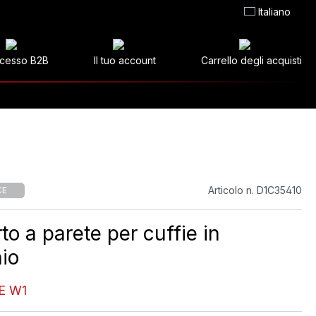
Italiano
cesso B2B
Il tuo account
Carrello degli acquisti
Articolo n. D1C35410
CE
o a parete per cuffie in
nio
E W1