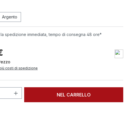
Argento
 la spedizione immediata, tempo di consegna 48 ore*
€
Pezzo
 più costi di spedizione
 del prodotto: inserisci la quantità des
NEL CARRELLO