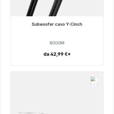
Subwoofer cavo Y-Cinch
Pronto per la spedizione immediata, tempo di
consegna 48 ore*
BOOOM!
53,49 €
da 42,99 €*
Dettagli