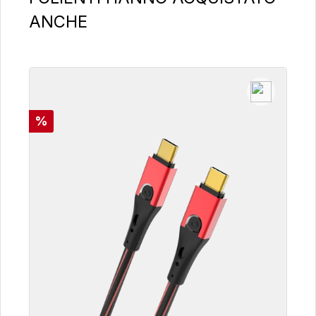
ANCHE
Sconto
%