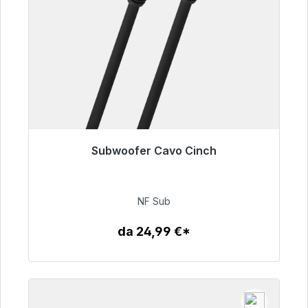
Subwoofer Cavo Cinch
Pronto per la spedizione immediata, tempo di
consegna 48 ore*
NF Sub
63,99 €
da 24,99 €*
Dettagli