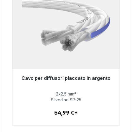
Cavo per diffusori placcato in argento
Pronto per la spedizione immediata, tempo di
consegna 48 ore*
2x2,5 mm²
Silverline SP-25
54,99 €
54,99 €*
Dettagli