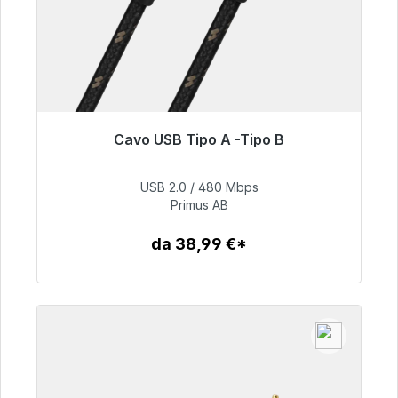
Cavo USB Tipo A -Tipo B
Pronto per la spedizione immediata, tempo di
consegna 48 ore*
USB 2.0 / 480 Mbps
Primus AB
76,99 €
da 38,99 €*
Dettagli