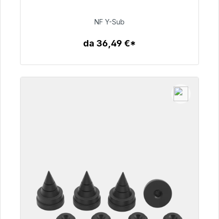
consegna 48 ore*
NF Y-Sub
50,99 €
da 36,49 €*
Dettagli