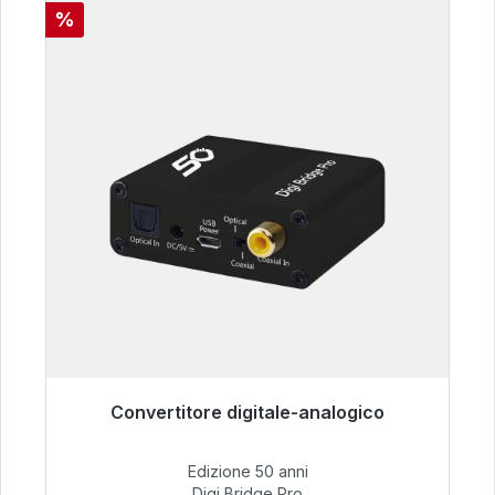
Sconto
%
Convertitore digitale-analogico
Pronto per la spedizione immediata, tempo di
consegna 48 ore*
Edizione 50 anni
Digi Bridge Pro