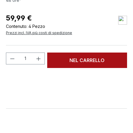
48 ore*
59,99 €
Contenuto:
4 Pezzo
Prezzi incl. IVA più costi di spedizione
Quantità del prodotto: inserisci la quant
NEL CARRELLO