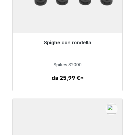
Spighe con rondella
Pronto per la spedizione immediata, tempo di
consegna 48 ore*
Spikes S2000
51,49 €
da 25,99 €*
Dettagli