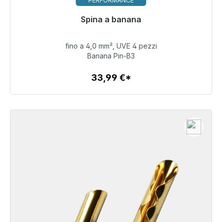
PERFORMANCE
Pronto per la spedizione immediata, tempo di
Spina a banana
consegna 48 ore*
fino a 4,0 mm², UVE 4 pezzi
33,99 €
Banana Pin-B3
33,99 €*
Dettagli