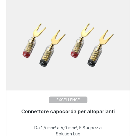
EXCELLENCE
Connettore capocorda per altoparlanti
Pronto per la spedizione immediata, tempo di
consegna 48 ore*
Da 1,5 mm² a 6,0 mm², EIS 4 pezzi
55,99 €
Solution Lug