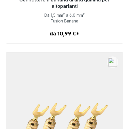
consegna 48 ore*
altoparlanti
Da 1,5 mm² a 6,0 mm²
71,49 €
Fusion Banana
da 10,99 €*
Dettagli