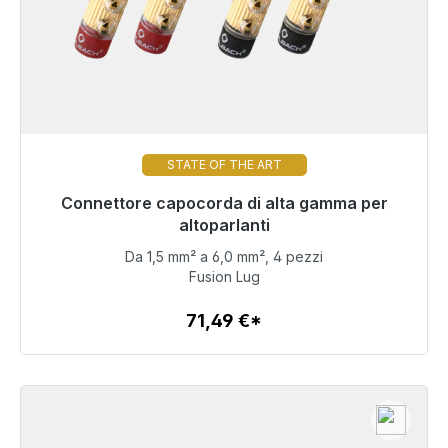
STATE OF THE ART
Connettore capocorda di alta gamma per
Pronto per la spedizione immediata, tempo di
consegna 48 ore*
altoparlanti
Da 1,5 mm² a 6,0 mm², 4 pezzi
71,49 €
Fusion Lug
71,49 €*
Dettagli