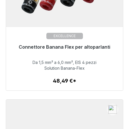
EXCELLENCE
Connettore Banana Flex per altoparlanti
Pronto per la spedizione immediata, tempo di
consegna 48 ore*
Da 1,5 mm² a 6,0 mm², EIS 4 pezzi
48,49 €
Solution Banana-Flex
48,49 €*
Dettagli