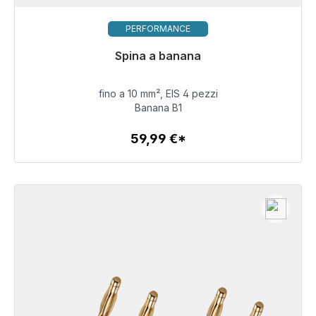
PERFORMANCE
Pronto per la spedizione immediata, tempo di
Spina a banana
consegna 48 ore*
fino a 10 mm², EIS 4 pezzi
59,99 €
Banana B1
59,99 €*
Dettagli