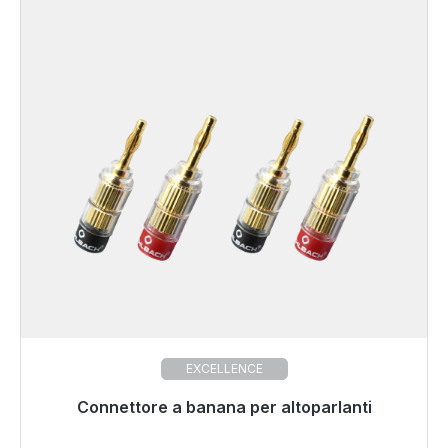
EXCELLENCE
Connettore a banana per altoparlanti
Pronto per la spedizione immediata, tempo di
consegna 48 ore*