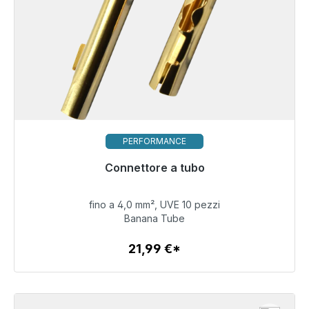
PERFORMANCE
Pronto per la spedizione immediata, tempo di
Connettore a tubo
consegna 48 ore*
fino a 4,0 mm², UVE 10 pezzi
21,99 €
Banana Tube
21,99 €*
Dettagli