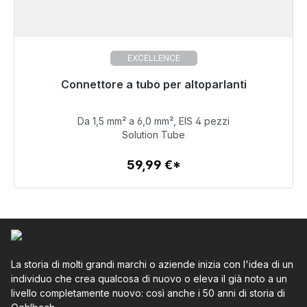
EXCELLENCE
Pronto per la spedizione immediata, tempo di
Connettore a tubo per altoparlanti
consegna 48 ore*
Da 1,5 mm² a 6,0 mm², EIS 4 pezzi
59,99 €
Solution Tube
59,99 €*
Dettagli
La storia di molti grandi marchi o aziende inizia con l'idea di un
individuo che crea qualcosa di nuovo o eleva il già noto a un
livello completamente nuovo: così anche i 50 anni di storia di