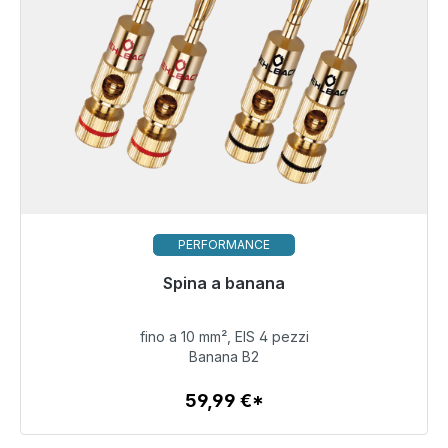
PERFORMANCE
Pronto per la spedizione immediata, tempo di
Spina a banana
consegna 48 ore*
fino a 10 mm², EIS 4 pezzi
59,99 €
Banana B2
59,99 €*
Dettagli