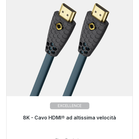
EXCELLENCE
8K - Cavo HDMI® ad altissima velocità
Pronto per la spedizione immediata, tempo di
consegna 48 ore*