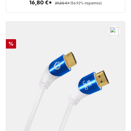
16,80 €*
39,00 €*
(56.92% risparmio)
Dettagli
Sconto
%