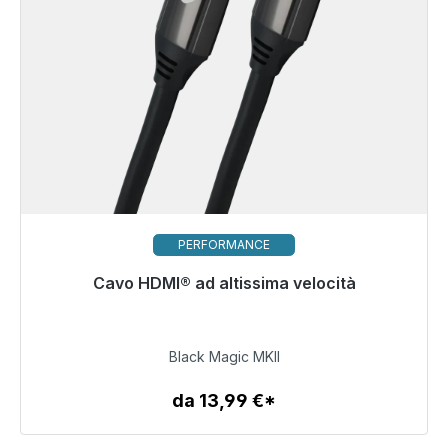
PERFORMANCE
Pronto per la spedizione immediata, tempo di
Cavo HDMI® ad altissima velocità
consegna 48 ore*
79,99 €
Black Magic MKII
da 13,99 €*
Dettagli