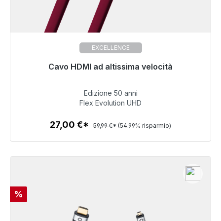
EXCELLENCE
Cavo HDMI ad altissima velocità
Non più disponibile
Edizione 50 anni
27,00 €
Flex Evolution UHD
27,00 €*
59,99 €*
(54.99% risparmio)
Dettagli
Sconto
%