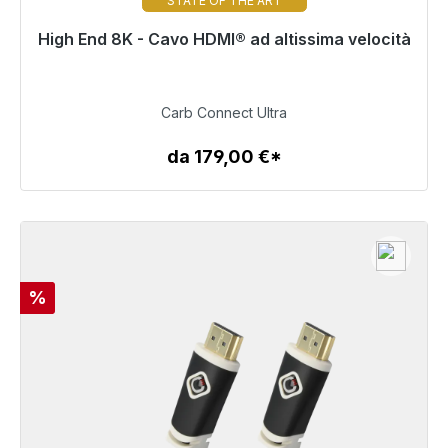
STATE OF THE ART
High End 8K - Cavo HDMI® ad altissima velocità
Presto di nuovo disponibile
799,00 €
Carb Connect Ultra
da 179,00 €*
Dettagli
Sconto
%