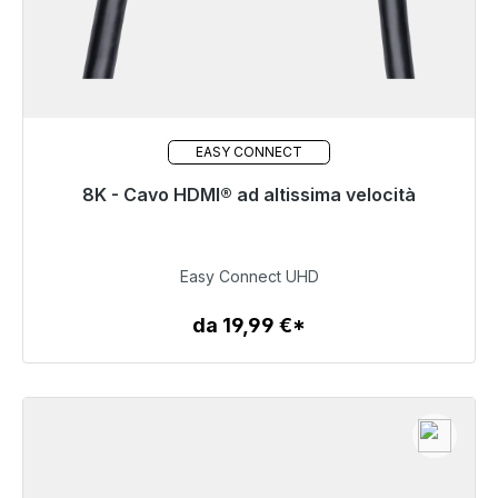
EASY CONNECT
8K - Cavo HDMI® ad altissima velocità
Pronto per la spedizione immediata, tempo di
consegna 48 ore*
24,99 €
Easy Connect UHD
da 19,99 €*
Dettagli