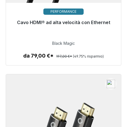
PERFORMANCE
Cavo HDMI® ad alta velocità con Ethernet
Pronto per la spedizione immediata, tempo di
consegna 48 ore*
99,00 €
Black Magic
da 79,00 €*
197,00 €*
(49.75% risparmio)
Dettagli