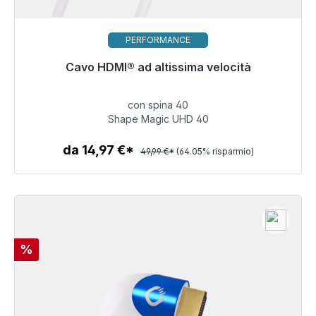
PERFORMANCE
Pronto per la spedizione immediata, tempo di
Cavo HDMI® ad altissima velocità
consegna 48 ore*
con spina 40
17,97 €
Shape Magic UHD 40
da 14,97 €*
49,99 €*
(64.05% risparmio)
Dettagli
Sconto
%