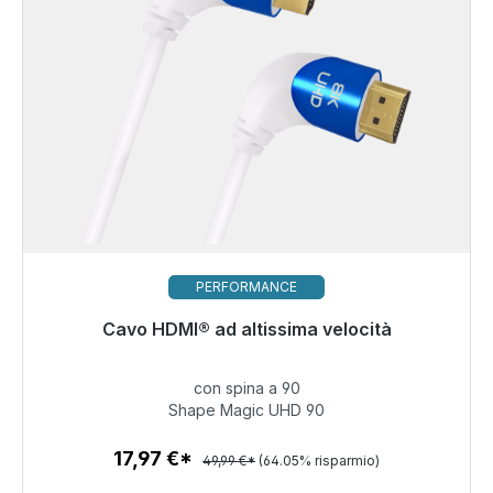
PERFORMANCE
Pronto per la spedizione immediata, tempo di
Cavo HDMI® ad altissima velocità
consegna 48 ore*
con spina a 90
17,97 €
Shape Magic UHD 90
17,97 €*
49,99 €*
(64.05% risparmio)
Dettagli