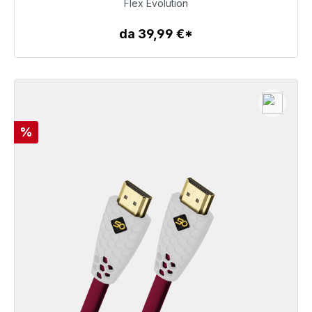
59,99 €
Flex Evolution
da 39,99 €*
Dettagli
Sconto
%