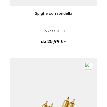
Spighe con rondella
Pronto per la spedizione immediata, tempo di
consegna 48 ore*
Spikes S2000
51,49 €
da 25,99 €*
Dettagli