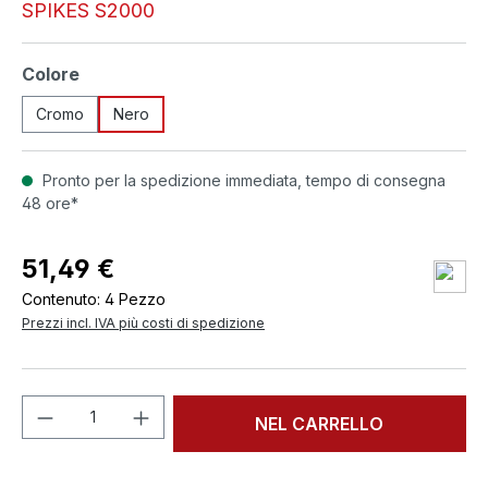
SPIKES S2000
Seleziona
Colore
Cromo
Nero
Pronto per la spedizione immediata, tempo di consegna
48 ore*
51,49 €
Contenuto:
4 Pezzo
Prezzi incl. IVA più costi di spedizione
Quantità del prodotto: inserisci la quant
NEL CARRELLO