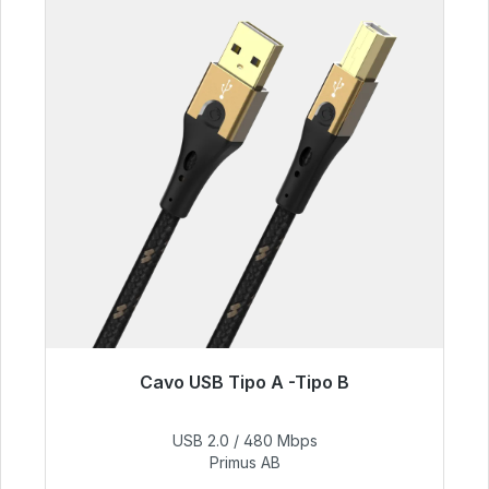
Cavo USB Tipo A -Tipo B
Pronto per la spedizione immediata, tempo di
consegna 48 ore*
USB 2.0 / 480 Mbps
Primus AB
76,99 €