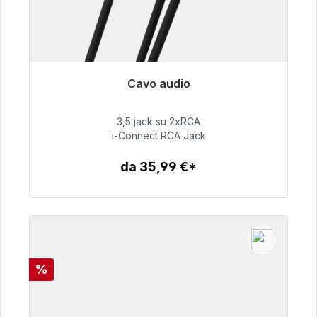
Cavo audio
Pronto per la spedizione immediata, tempo di
consegna 48 ore*
3,5 jack su 2xRCA
i-Connect RCA Jack
51,99 €
da 35,99 €*
Dettagli
Sconto
%