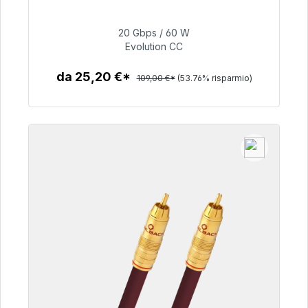
Pronto per la spedizione immediata, tempo di
consegna 48 ore*
20 Gbps / 60 W
Evolution CC
50,40 €
da 25,20 €*
109,00 €*
(53.76% risparmio)
Dettagli