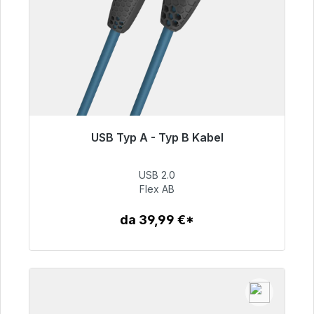
USB Typ A - Typ B Kabel
Pronto per la spedizione immediata, tempo di
consegna 48 ore*
USB 2.0
Flex AB
59,99 €
da 39,99 €*
Dettagli