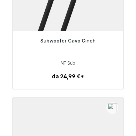
Subwoofer Cavo Cinch
Pronto per la spedizione immediata, tempo di
consegna 48 ore*
NF Sub
63,99 €
da 24,99 €*
Dettagli