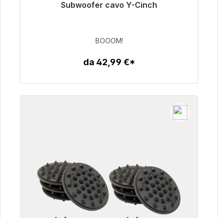
Subwoofer cavo Y-Cinch
Pronto per la spedizione immediata, tempo di
consegna 48 ore*
BOOOM!
53,49 €
da 42,99 €*
Dettagli