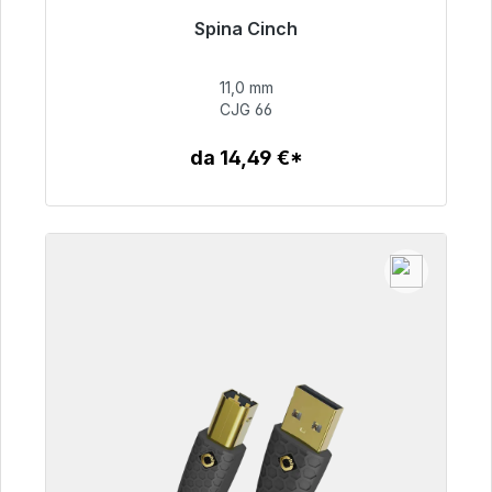
Spina Cinch
Pronto per la spedizione immediata, tempo di
consegna 48 ore*
11,0 mm
CJG 66
55,99 €
da 14,49 €*
Dettagli