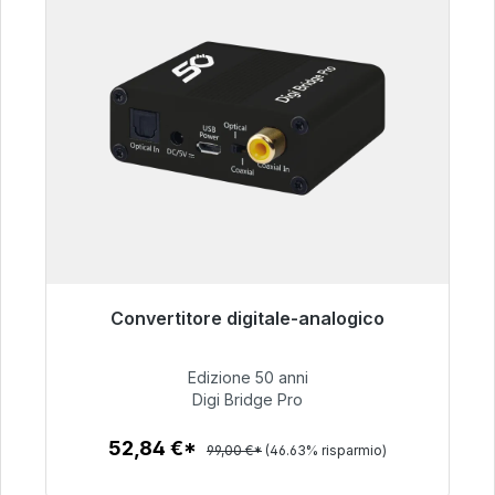
Convertitore digitale-analogico
Pronto per la spedizione immediata, tempo di
consegna 48 ore*
Edizione 50 anni
Digi Bridge Pro
52,84 €
52,84 €*
99,00 €*
(46.63% risparmio)
Dettagli