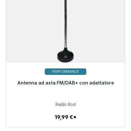
PERFORMANCE
Antenna ad asta FM/DAB+ con adattatore
Pronto per la spedizione immediata, tempo di
consegna 48 ore*
19,99 €
Radio Rod
19,99 €*
Dettagli