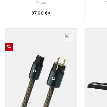
97,00 €
Phaser
97,00 €*
Dettagli
Sconto
%