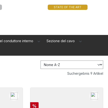
STATE OF THE ART
el conduttore interno
Sezione del cavo
Suchergebnis 9 Artikel
Sconto
%