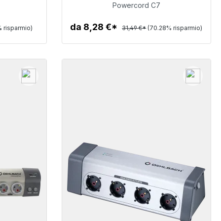
9,36 €
Powercord C7
da 8,28 €*
 risparmio)
31,49 €*
(70.28% risparmio)
Dettagli