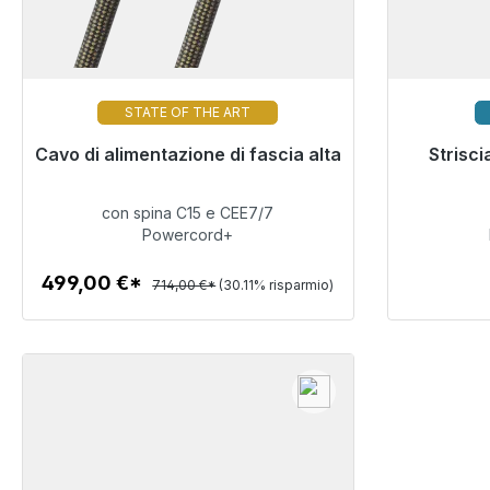
STATE OF THE ART
Cavo di alimentazione di fascia alta
Pronto per la spedizione immediata,
Strisci
Pronto p
tempo di consegna 48 ore*
temp
con spina C15 e CEE7/7
499,00 €
Powercord+
499,00 €*
714,00 €*
(30.11% risparmio)
Dettagli