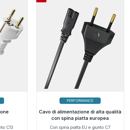
PERFORMANCE
 immediata,
ione
Cavo di alimentazione di alta qualità
Pronto per la spedizione immediata,
 ore*
tempo di consegna 48 ore*
con spina piatta europea
nto C13
Con spina piatta EU e giunto C7