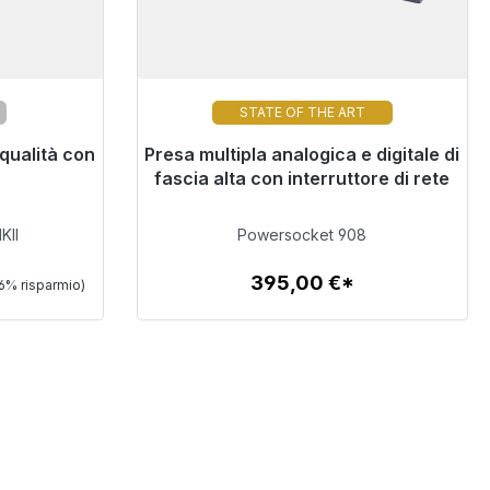
STATE OF THE ART
 qualità con
 immediata,
Presa multipla analogica e digitale di
Non più disponibile
 ore*
fascia alta con interruttore di rete
395,00 €
KII
Powersocket 908
395,00 €*
6% risparmio)
Dettagli