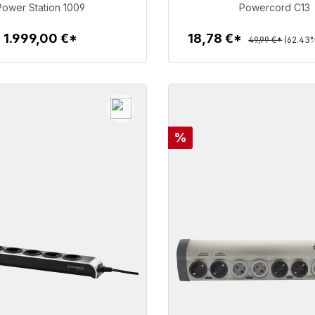
1.999,00 €
18,78 €
Power Station 1009
Powercord C13
1.999,00 €*
18,78 €*
49,99 €*
(62.43%
Dettagli
Dettagli
Sconto
%