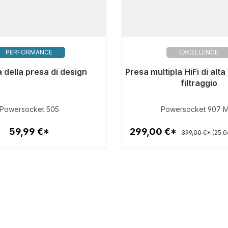
PERFORMANCE
EXCELLENCE
a della presa di design
er la spedizione immediata,
Presa multipla HiFi di alta
Pronto per la spedizione
o di consegna 48 ore*
tempo di consegna 48
filtraggio
59,99 €
299,00 €
Powersocket 505
Powersocket 907 M
59,99 €*
299,00 €*
399,00 €*
(25.0
Dettagli
Dettagli