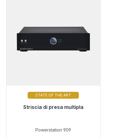
STATE OF THE ART
Pronto per la spedizione immediata,
Striscia di presa multipla
tempo di consegna 48 ore*
769,00 €
Powerstation 909