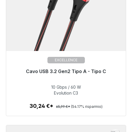
EXCELLENCE
Pronto per la spedizione immediata, tempo di
Cavo USB 3.2 Gen2 Tipo A - Tipo C
consegna 48 ore*
10 Gbps / 60 W
30,24 €
Evolution C3
30,24 €*
65,99 €*
(54.17% risparmio)
Dettagli