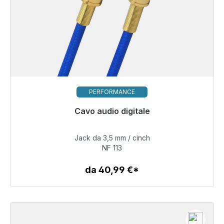
PERFORMANCE
Pronto per la spedizione immediata, tempo di
Cavo audio digitale
consegna 48 ore*
Jack da 3,5 mm / cinch
98,00 €
NF 113
da 40,99 €*
Dettagli