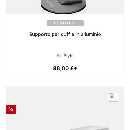
EXCELLENCE
Pronto per la spedizione immediata, tempo di
Supporto per cuffie in alluminio
consegna 48 ore*
88,00 €
Alu Style
88,00 €*
Dettagli
Sconto
%