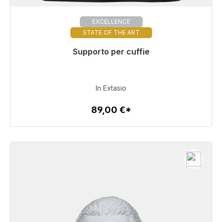
EXCELLENCE
STATE OF THE ART
Pronto per la spedizione immediata, tempo di
Supporto per cuffie
consegna 48 ore*
89,00 €
In Extasio
89,00 €*
Dettagli