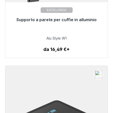
EXCELLENCE
Supporto a parete per cuffie in alluminio
Pronto per la spedizione immediata, tempo di
consegna 48 ore*
32,99 €
Alu Style W1
da 16,49 €*
Dettagli