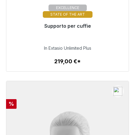
EXCELLENCE
STATE OF THE ART
Pronto per la spedizione immediata, tempo di
Supporto per cuffie
consegna 48 ore*
219,00 €
In Extasio Unlimited Plus
219,00 €*
Dettagli
Sconto
%