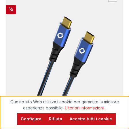
Sconto
%
Questo sito Web utilizza i cookie per garantire la migliore
esperienza possibile.
Ulteriori informazioni...
PERFORMANCE
Configura
Rifiuta
Accetta tutti i cookie
Pronto per la spedizione immediata, tempo di
USB TYPE-C® Cable
consegna 48 ore*