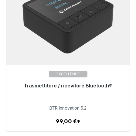
EXCELLENCE
Trasmettitore / ricevitore Bluetooth®
Pronto per la spedizione immediata, tempo di
consegna 48 ore*
99,00 €
BTR Innovation 5.2
99,00 €*
Dettagli