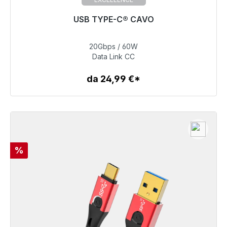
USB TYPE-C® CAVO
20Gbps / 60W
39,99 €
Data Link CC
da 24,99 €*
Dettagli
Sconto
%