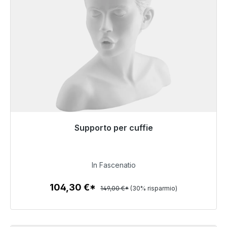
Supporto per cuffie
Pronto per la spedizione immediata, tempo di
consegna 48 ore*
In Fascenatio
104,30 €
104,30 €*
149,00 €*
(30% risparmio)
Dettagli