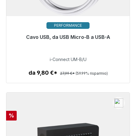
PERFORMANCE
Pronto per la spedizione immediata, tempo di
Cavo USB, da USB Micro-B a USB-A
consegna 48 ore*
11,20 €
i-Connect UM-B/U
da 9,80 €*
27,99 €*
(59.99% risparmio)
Dettagli
Sconto
%