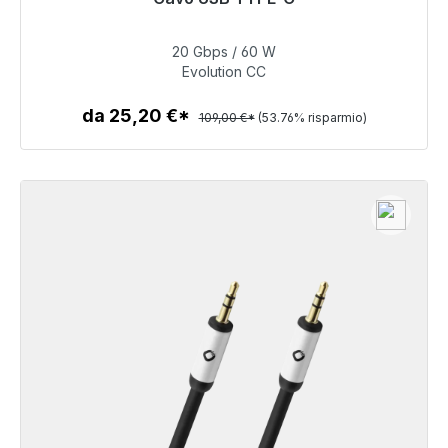
consegna 48 ore*
20 Gbps / 60 W
50,40 €
Evolution CC
da 25,20 €*
109,00 €*
(53.76% risparmio)
Dettagli