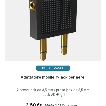
PERFORMANCE
Pronto per la spedizione immediata, tempo di
Adattatore mobile Y-jack per aerei
consegna 48 ore*
2 prese jack da 3,5 mm / presa jack da 3,5 mm
3,50 €
i-Jack AD-Flight
3,50 €*
9,99 €*
(64.96% risparmio)