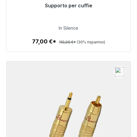
Pronto per la spedizione immediata, tempo di
Supporto per cuffie
consegna 48 ore*
77,00 €
In Silence
77,00 €*
110,00 €*
(30% risparmio)
Dettagli