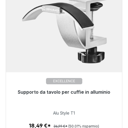
EXCELLENCE
Supporto da tavolo per cuffie in alluminio
Pronto per la spedizione immediata, tempo di
consegna 48 ore*
18,49 €
Alu Style T1
18,49 €*
36,99 €*
(50.01% risparmio)