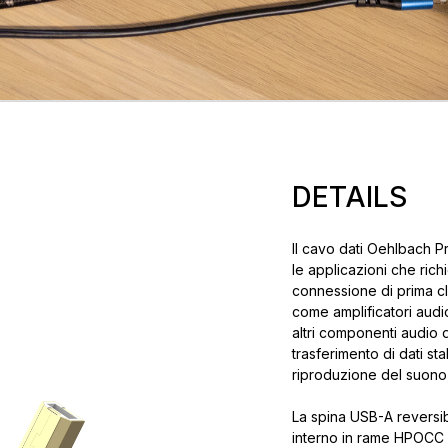
DETAILS
Il cavo dati Oehlbach P
le applicazioni che ric
connessione di prima cla
come amplificatori audio
altri componenti audio di
trasferimento di dati s
riproduzione del suono,
La spina USB-A reversib
interno in rame HPOCC m