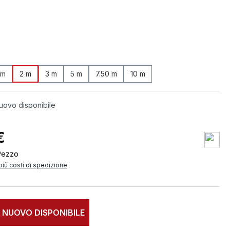
 m
2 m
3 m
5 m
7.50 m
10 m
uovo disponibile
€
Pezzo
 più costi di spedizione
 NUOVO DISPONIBILE