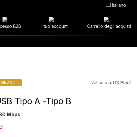
Italiano
cesso B2B
Il tuo account
Carrello degli acquisti
Articolo n. D1C9542
THE ART
SB Tipo A -Tipo B
480 Mbps
B