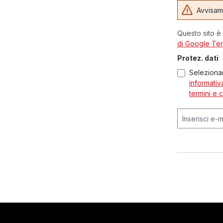
Avvisami
Questo sito è
di Google
Ter
Protez. dati
Selezionan
informativ
termini e 