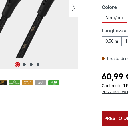
Seleziona
Colore
Nero/oro
Seleziona
Lunghezza
0.50 m
1
Presto di n
60,99 
Contenuto:
1 
Prezzi incl. IVA
PRESTO DI