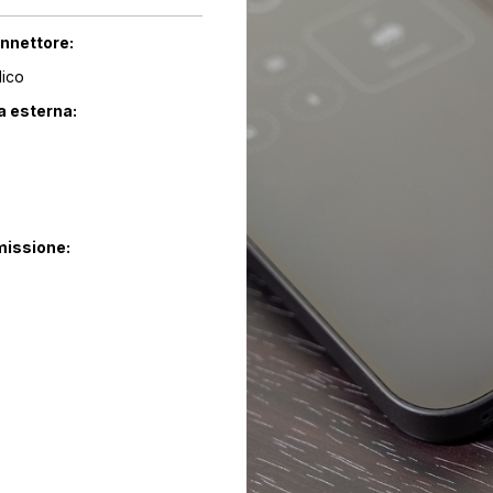
onnettore:
lico
a esterna:
missione: