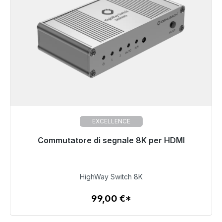
EXCELLENCE
Commutatore di segnale 8K per HDMI
Pronto per la spedizione immediata, tempo di
consegna 48 ore*
99,00 €
HighWay Switch 8K
99,00 €*
Dettagli