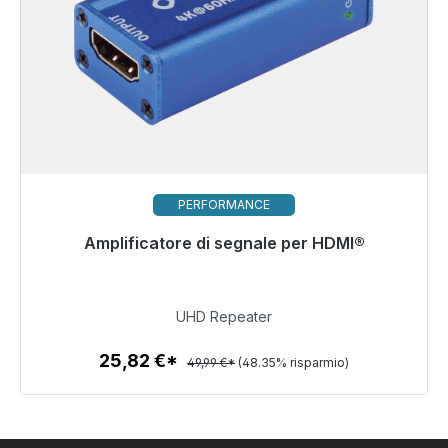
PERFORMANCE
Pronto per la spedizione immediata, tempo di
Amplificatore di segnale per HDMI®
consegna 48 ore*
25,82 €
UHD Repeater
25,82 €*
49,99 €*
(48.35% risparmio)
Dettagli