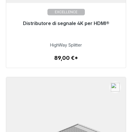
EXCELLENCE
Distributore di segnale 4K per HDMI®
Pronto per la spedizione immediata, tempo di
consegna 48 ore*
89,00 €
HighWay Splitter
89,00 €*
Dettagli