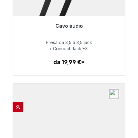
Cavo audio
Pronto per la spedizione immediata, tempo di
consegna 48 ore*
Presa da 3,5 a 3,5 jack
i-Connect Jack EX
51,99 €
da 19,99 €*
Dettagli
Sconto
%