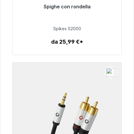
Spighe con rondella
Pronto per la spedizione immediata, tempo di
consegna 48 ore*
Spikes S2000
51,49 €
da 25,99 €*
Dettagli