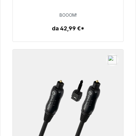
consegna 48 ore*
BOOOM!
53,49 €
da 42,99 €*
Dettagli