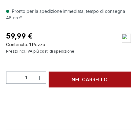
Pronto per la spedizione immediata, tempo di consegna
48 ore*
59,99 €
Contenuto:
1 Pezzo
Prezzi incl. IVA più costi di spedizione
Quantità del prodotto: inserisci la quant
NEL CARRELLO