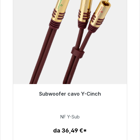
Subwoofer cavo Y-Cinch
Pronto per la spedizione immediata, tempo di
consegna 48 ore*
NF Y-Sub
50,99 €
da 36,49 €*
Dettagli