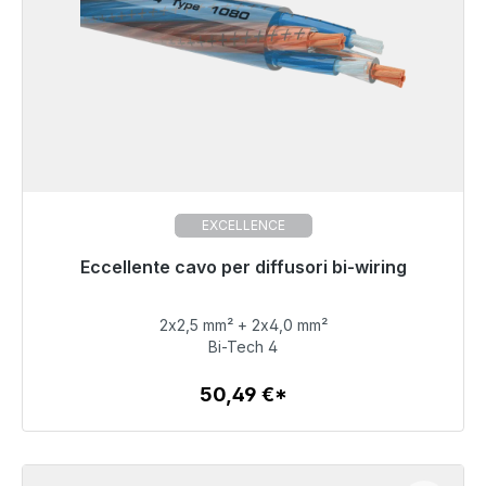
EXCELLENCE
Eccellente cavo per diffusori bi-wiring
Pronto per la spedizione immediata, tempo di
consegna 48 ore*
2x2,5 mm² + 2x4,0 mm²
50,49 €
Bi-Tech 4
50,49 €*
Dettagli