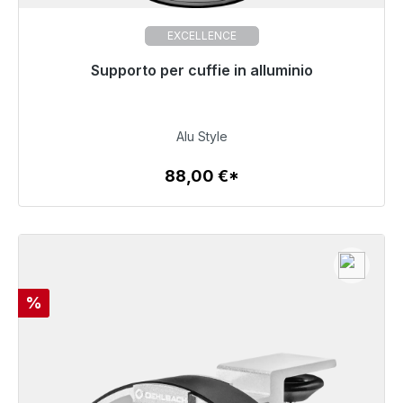
EXCELLENCE
Pronto per la spedizione immediata, tempo di
Supporto per cuffie in alluminio
consegna 48 ore*
88,00 €
Alu Style
88,00 €*
Dettagli
Sconto
%