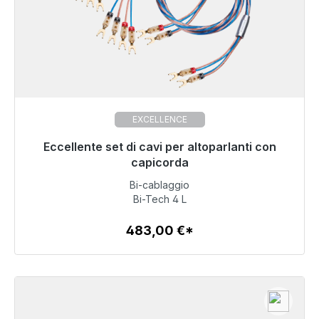
EXCELLENCE
Eccellente set di cavi per altoparlanti con
Pronto per la spedizione immediata, tempo di
consegna 48 ore*
capicorda
Bi-cablaggio
483,00 €
Bi-Tech 4 L
483,00 €*
Dettagli