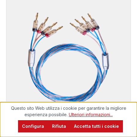
Questo sito Web utilizza i cookie per garantire la migliore
EXCELLENCE
esperienza possibile.
Ulteriori informazioni...
Eccellente set di cavi per altoparlanti con
Pronto per la spedizione immediata, tempo di
Configura
Rifiuta
Accetta tutti i cookie
consegna 48 ore*
connettori a banana