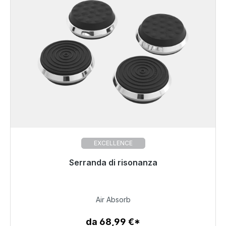
EXCELLENCE
Pronto per la spedizione immediata, tempo di
Serranda di risonanza
consegna 48 ore*
76,49 €
Air Absorb
da 68,99 €*