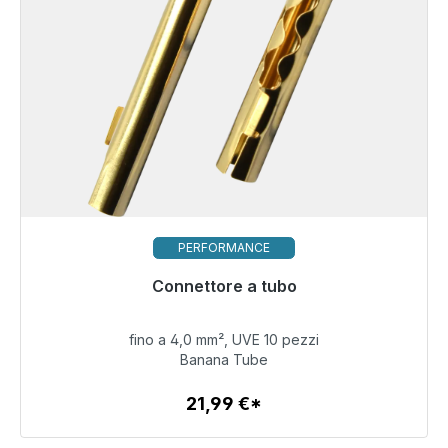
PERFORMANCE
Pronto per la spedizione immediata, tempo di
Connettore a tubo
consegna 48 ore*
fino a 4,0 mm², UVE 10 pezzi
21,99 €
Banana Tube
21,99 €*
Dettagli