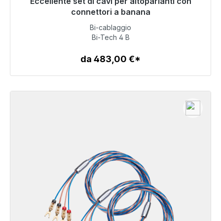
Eccellente set di cavi per altoparlanti con
Pronto per la spedizione immediata, tempo di
consegna 48 ore*
connettori a banana
Bi-cablaggio
720,00 €
Bi-Tech 4 B
da 483,00 €*
Dettagli