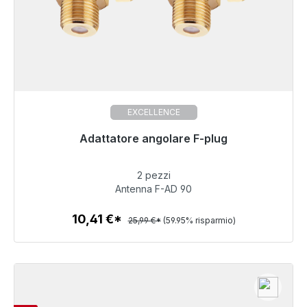
EXCELLENCE
Pronto per la spedizione immediata, tempo di
Adattatore angolare F-plug
consegna 48 ore*
2 pezzi
10,41 €
Antenna F-AD 90
10,41 €*
25,99 €*
(59.95% risparmio)
Dettagli