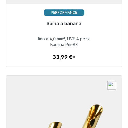
PERFORMANCE
Pronto per la spedizione immediata, tempo di
Spina a banana
consegna 48 ore*
fino a 4,0 mm², UVE 4 pezzi
33,99 €
Banana Pin-B3
33,99 €*
Dettagli