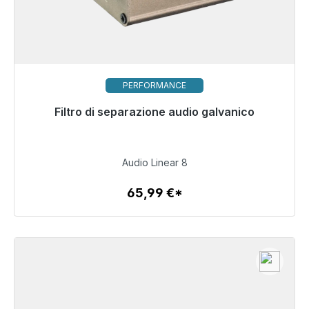
PERFORMANCE
Filtro di separazione audio galvanico
Pronto per la spedizione immediata, tempo di
consegna 48 ore*
65,99 €
Audio Linear 8
65,99 €*
Dettagli