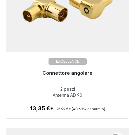
EXCELLENCE
Pronto per la spedizione immediata, tempo di
Connettore angolare
consegna 48 ore*
2 pezzi
13,35 €
Antenna AD 90
13,35 €*
25,99 €*
(48.63% risparmio)
Dettagli