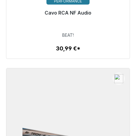
PERFORMANCE
Pronto per la spedizione immediata, tempo di
Cavo RCA NF Audio
consegna 48 ore*
30,99 €
BEAT!
30,99 €*
Dettagli