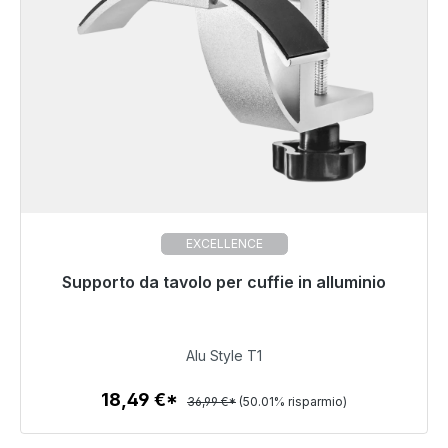
EXCELLENCE
Supporto da tavolo per cuffie in alluminio
Pronto per la spedizione immediata, tempo di
consegna 48 ore*
18,49 €
Alu Style T1
18,49 €*
36,99 €*
(50.01% risparmio)
Dettagli