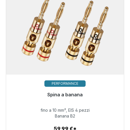
PERFORMANCE
Pronto per la spedizione immediata, tempo di
Spina a banana
consegna 48 ore*
fino a 10 mm², EIS 4 pezzi
59,99 €
Banana B2
59,99 €*