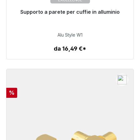
Supporto a parete per cuffie in alluminio
Pronto per la spedizione immediata, tempo di
consegna 48 ore*
32,99 €
Alu Style W1
da 16,49 €*
Dettagli
Sconto
%