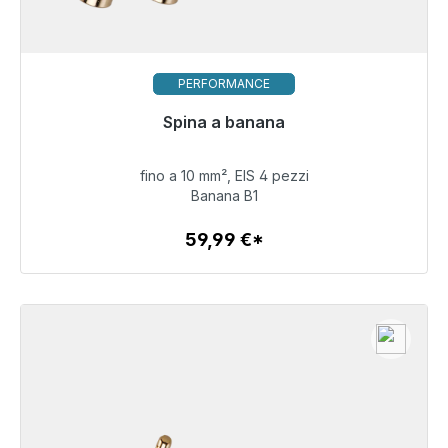
PERFORMANCE
Pronto per la spedizione immediata, tempo di
Spina a banana
consegna 48 ore*
fino a 10 mm², EIS 4 pezzi
59,99 €
Banana B1
59,99 €*
Dettagli