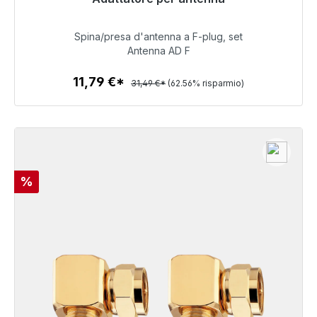
consegna 48 ore*
Spina/presa d'antenna a F-plug, set
11,79 €
Antenna AD F
11,79 €*
31,49 €*
(62.56% risparmio)
Dettagli
Sconto
%