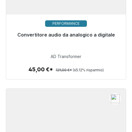
PERFORMANCE
Convertitore audio da analogico a digitale
Pronto per la spedizione immediata, tempo di
consegna 48 ore*
45,00 €
AD Transformer
45,00 €*
129,00 €*
(65.12% risparmio)
Dettagli