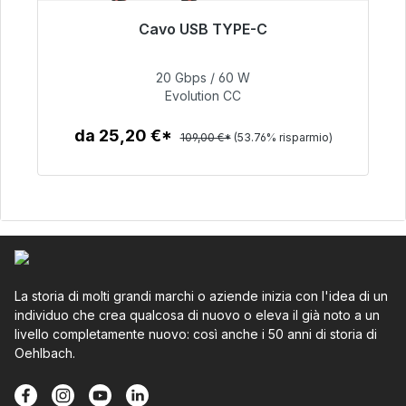
Cavo USB TYPE-C
Pronto per la spedizione immediata, tempo di
consegna 48 ore*
20 Gbps / 60 W
Evolution CC
50,40 €
da 25,20 €*
109,00 €*
(53.76% risparmio)
Dettagli
La storia di molti grandi marchi o aziende inizia con l'idea di un
individuo che crea qualcosa di nuovo o eleva il già noto a un
livello completamente nuovo: così anche i 50 anni di storia di
Oehlbach.