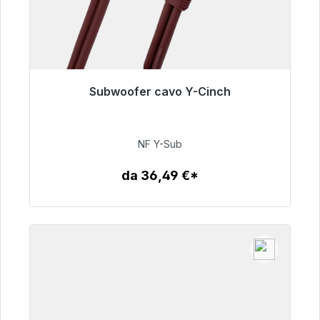
Subwoofer cavo Y-Cinch
Pronto per la spedizione immediata, tempo di
consegna 48 ore*
NF Y-Sub
50,99 €
da 36,49 €*
Dettagli