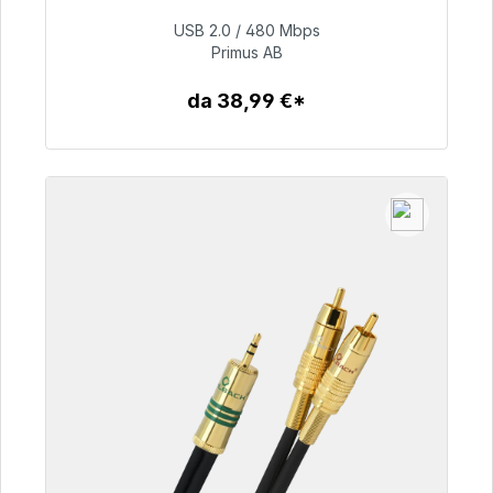
consegna 48 ore*
USB 2.0 / 480 Mbps
Primus AB
76,99 €
da 38,99 €*
Dettagli