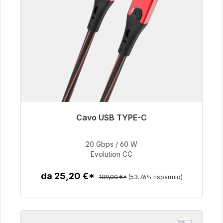
Cavo USB TYPE-C
Pronto per la spedizione immediata, tempo di
consegna 48 ore*
20 Gbps / 60 W
Evolution CC
50,40 €
da 25,20 €*
109,00 €*
(53.76% risparmio)
Dettagli