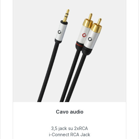
Cavo audio
Pronto per la spedizione immediata, tempo di
consegna 48 ore*
3,5 jack su 2xRCA
i-Connect RCA Jack
51,99 €