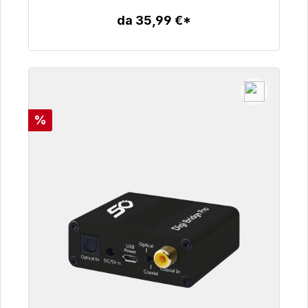
da 35,99 €*
Dettagli
Sconto
%