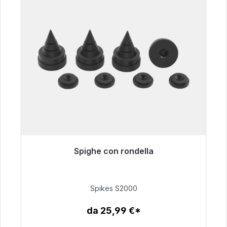
Spighe con rondella
Pronto per la spedizione immediata, tempo di
consegna 48 ore*
Spikes S2000
51,49 €
da 25,99 €*
Dettagli