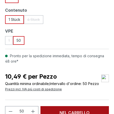
Seleziona
Contenuto
1 Stück
4 Stück
(Questa opzione non è al momento disponibile.)
Seleziona
VPE
1
50
(Questa opzione non è al momento disponibile.)
Pronto per la spedizione immediata, tempo di consegna
48 ore*
10,49 € per Pezzo
Quantità minima ordinabile/intervallo d'ordine: 50 Pezzo
Prezzi incl. IVA più costi di spedizione
Quantità del prodotto: inserisci la quant
NEL CARRELLO