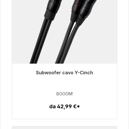
Subwoofer cavo Y-Cinch
Pronto per la spedizione immediata, tempo di
consegna 48 ore*
BOOOM!
53,49 €
da 42,99 €*
Dettagli