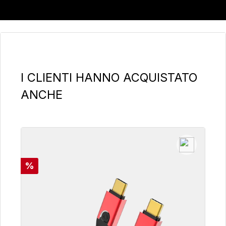
Salta la galleria dei prodotti
I CLIENTI HANNO ACQUISTATO
ANCHE
Sconto
%