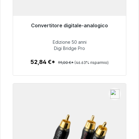
Convertitore digitale-analogico
Pronto per la spedizione immediata, tempo di
consegna 48 ore*
Edizione 50 anni
Digi Bridge Pro
52,84 €
52,84 €*
99,00 €*
(46.63% risparmio)
Dettagli