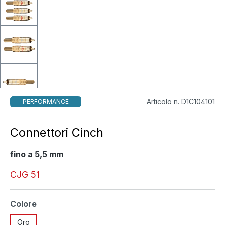
Articolo n. D1C104101
PERFORMANCE
Connettori Cinch
fino a 5,5 mm
CJG 51
Seleziona
Colore
Oro