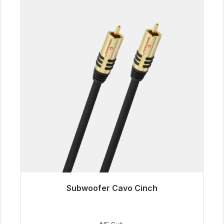
Subwoofer Cavo Cinch
Pronto per la spedizione immediata, tempo di
consegna 48 ore*