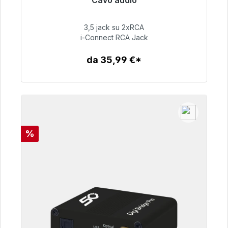
Cavo audio
Pronto per la spedizione immediata, tempo di
consegna 48 ore*
3,5 jack su 2xRCA
i-Connect RCA Jack
51,99 €
da 35,99 €*
Dettagli
Sconto
%