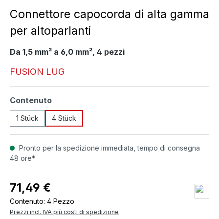
Connettore capocorda di alta gamma
per altoparlanti
Da 1,5 mm² a 6,0 mm², 4 pezzi
FUSION LUG
Seleziona
Contenuto
1 Stück
4 Stück
Pronto per la spedizione immediata, tempo di consegna
48 ore*
71,49 €
Contenuto:
4 Pezzo
Prezzi incl. IVA più costi di spedizione