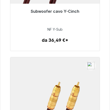
Subwoofer cavo Y-Cinch
Pronto per la spedizione immediata, tempo di
consegna 48 ore*
NF Y-Sub
50,99 €
da 36,49 €*
Dettagli