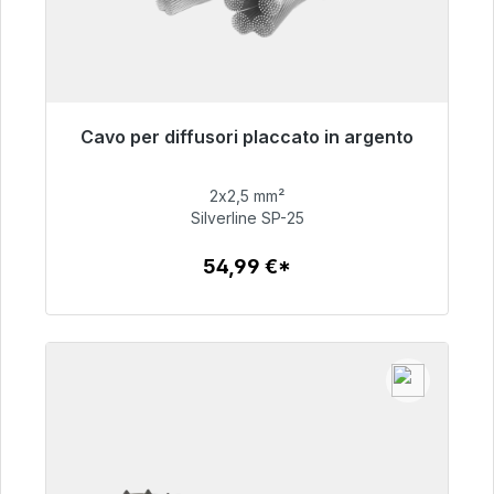
Cavo per diffusori placcato in argento
Pronto per la spedizione immediata, tempo di
consegna 48 ore*
2x2,5 mm²
Silverline SP-25
54,99 €
54,99 €*
Dettagli