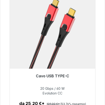
Cavo USB TYPE-C
Pronto per la spedizione immediata, tempo di
consegna 48 ore*
20 Gbps / 60 W
Evolution CC
50,40 €
da 25,20 €*
109,00 €*
(53.76% risparmio)