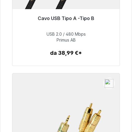
Cavo USB Tipo A -Tipo B
Pronto per la spedizione immediata, tempo di
consegna 48 ore*
USB 2.0 / 480 Mbps
Primus AB
76,99 €
da 38,99 €*
Dettagli