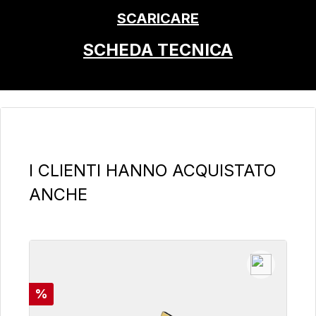
SCARICARE
SCHEDA TECNICA
Salta la galleria dei prodotti
I CLIENTI HANNO ACQUISTATO
ANCHE
Sconto
%