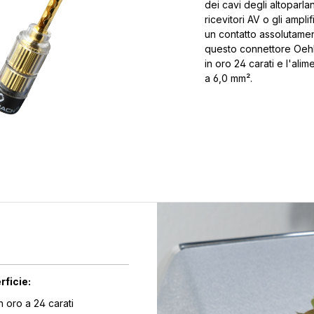
dei cavi degli altoparla
ricevitori AV o gli ampli
un contatto assolutamen
questo connettore Oehlba
in oro 24 carati e l'ali
a 6,0 mm².
rficie:
in oro a 24 carati