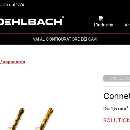
alità dal 1974
L'industria
Ac
VAI AL CONFIGURATORE DEI CAVI
/ capocorda
EXCELLEN
Connett
Da 1,5 mm² 
SOLUTION