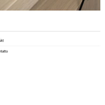
4kt
ntatto