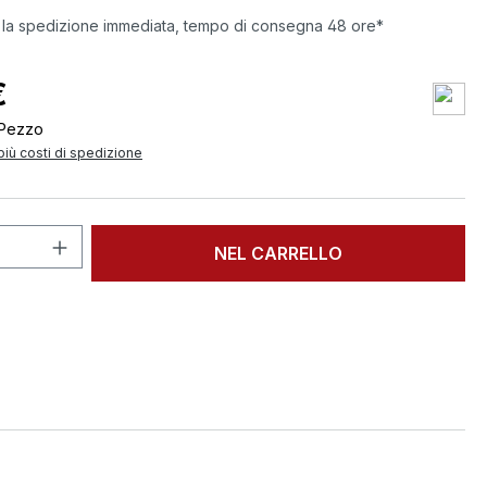
 la spedizione immediata, tempo di consegna 48 ore*
€
Pezzo
 più costi di spedizione
 del prodotto: inserisci la quantità des
NEL CARRELLO