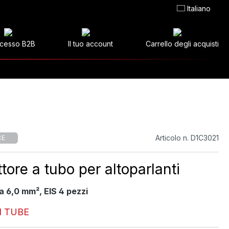
Italiano
cesso B2B
Il tuo account
Carrello degli acquisti
Articolo n. D1C3021
CE
ore a tubo per altoparlanti
a 6,0 mm², EIS 4 pezzi
 TUBE