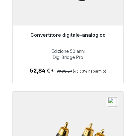
Convertitore digitale-analogico
Pronto per la spedizione immediata, tempo di
consegna 48 ore*
Edizione 50 anni
Digi Bridge Pro
52,84 €
52,84 €*
99,00 €*
(46.63% risparmio)
Dettagli