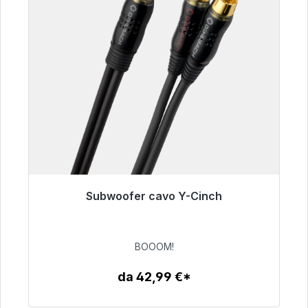
Subwoofer cavo Y-Cinch
Pronto per la spedizione immediata, tempo di
consegna 48 ore*
BOOOM!
53,49 €
da 42,99 €*
Dettagli