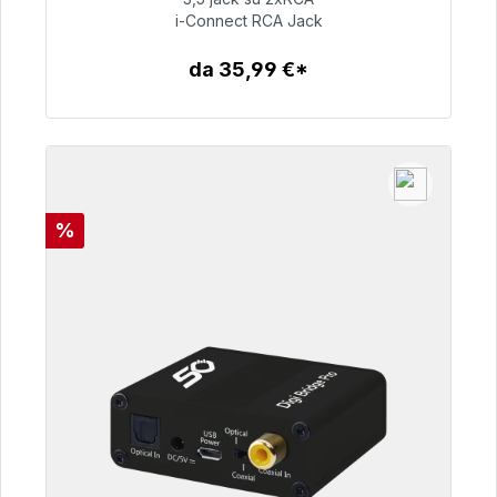
i-Connect RCA Jack
51,99 €
da 35,99 €*
Dettagli
Sconto
%