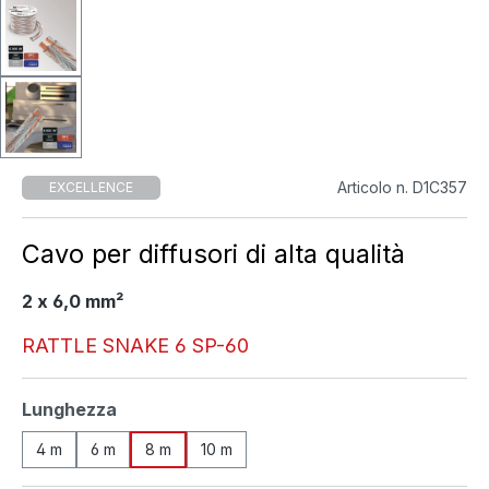
Articolo n. D1C357
EXCELLENCE
Cavo per diffusori di alta qualità
2 x 6,0 mm²
RATTLE SNAKE 6 SP-60
Seleziona
Lunghezza
4 m
6 m
8 m
10 m