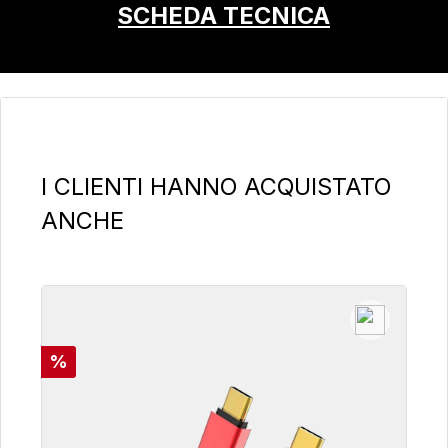
SCHEDA TECNICA
Salta la galleria dei prodotti
I CLIENTI HANNO ACQUISTATO
ANCHE
Sconto
%