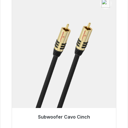
Subwoofer Cavo Cinch
Pronto per la spedizione immediata, tempo di
consegna 48 ore*