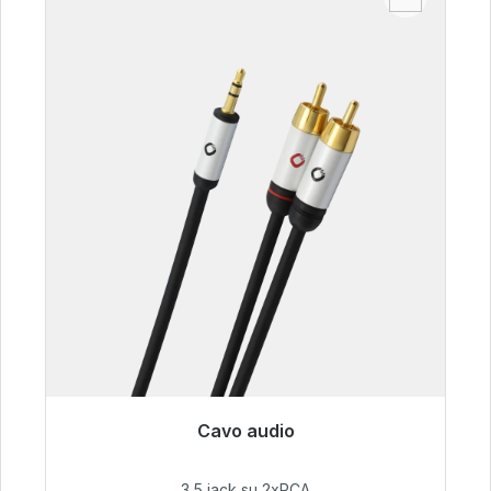
Cavo audio
Pronto per la spedizione immediata, tempo di
consegna 48 ore*
3,5 jack su 2xRCA