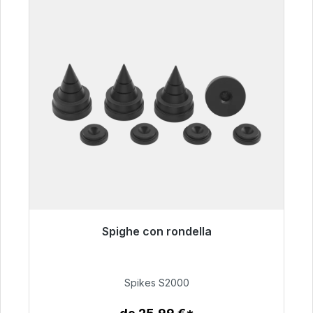
Spighe con rondella
Pronto per la spedizione immediata, tempo di
consegna 48 ore*
Spikes S2000
51,49 €