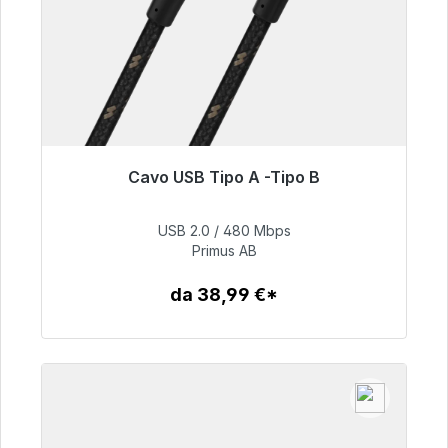
Cavo USB Tipo A -Tipo B
Pronto per la spedizione immediata, tempo di
consegna 48 ore*
USB 2.0 / 480 Mbps
Primus AB
76,99 €
da 38,99 €*
Dettagli