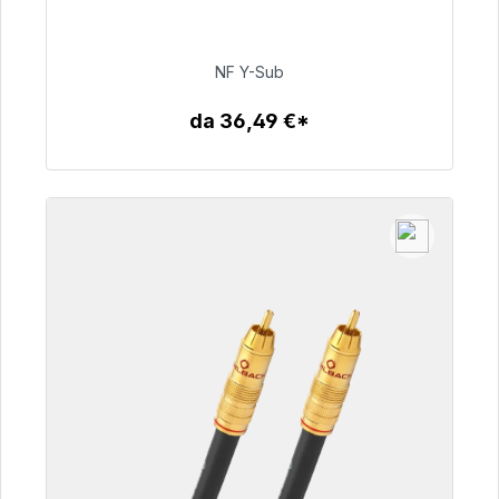
consegna 48 ore*
NF Y-Sub
50,99 €
da 36,49 €*
Dettagli