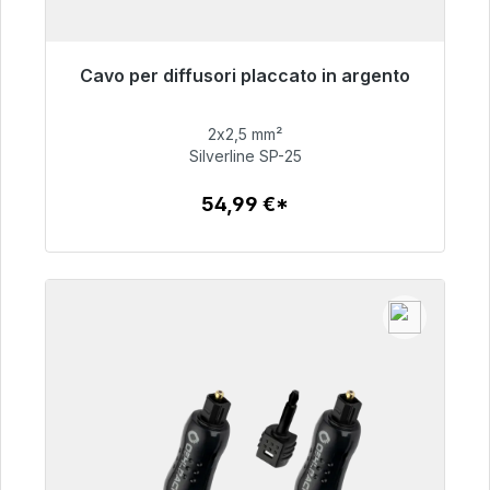
Cavo per diffusori placcato in argento
Pronto per la spedizione immediata, tempo di
consegna 48 ore*
2x2,5 mm²
Silverline SP-25
54,99 €
54,99 €*
Dettagli