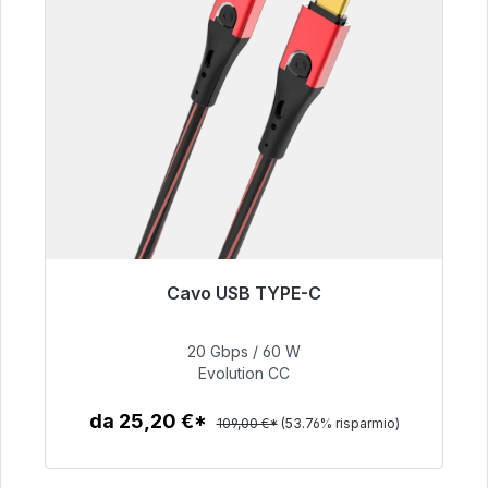
Cavo USB TYPE-C
Pronto per la spedizione immediata, tempo di
consegna 48 ore*
20 Gbps / 60 W
Evolution CC
50,40 €
da 25,20 €*
109,00 €*
(53.76% risparmio)
Dettagli