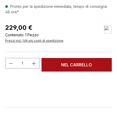
Pronto per la spedizione immediata, tempo di consegna
48 ore*
229,00 €
Contenuto:
1 Pezzo
Prezzi incl. IVA più costi di spedizione
Quantità del prodotto: inserisci la quant
NEL CARRELLO