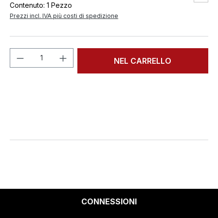
Contenuto:
1 Pezzo
Prezzi incl. IVA più costi di spedizione
Quantità del prodotto: inserisci la quant
NEL CARRELLO
CONNESSIONI