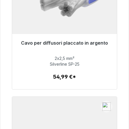
Cavo per diffusori placcato in argento
Pronto per la spedizione immediata, tempo di
consegna 48 ore*
2x2,5 mm²
Silverline SP-25
54,99 €
54,99 €*
Dettagli