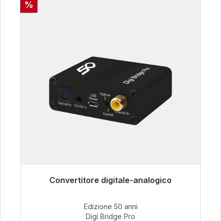
Sconto
%
Convertitore digitale-analogico
Pronto per la spedizione immediata, tempo di
consegna 48 ore*
Edizione 50 anni
Digi Bridge Pro
52,84 €