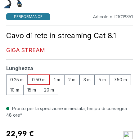
Articolo n. D1C19351
PERFORMANCE
Cavo di rete in streaming Cat 8.1
GIGA STREAM
Seleziona
Lunghezza
0.25 m
0.50 m
1 m
2 m
3 m
5 m
7.50 m
10 m
15 m
20 m
Pronto per la spedizione immediata, tempo di consegna
48 ore*
22,99 €