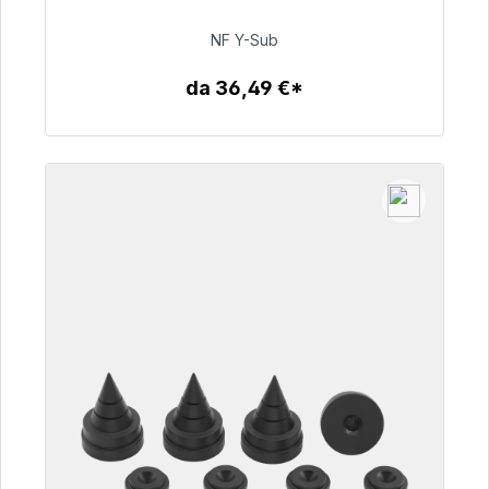
NF Y-Sub
50,99 €
da 36,49 €*
Dettagli