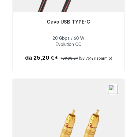
Cavo USB TYPE-C
Pronto per la spedizione immediata, tempo di
consegna 48 ore*
20 Gbps / 60 W
Evolution CC
50,40 €
da 25,20 €*
109,00 €*
(53.76% risparmio)
Dettagli