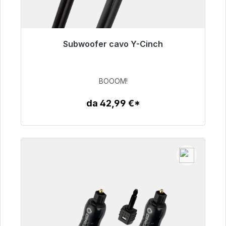
Subwoofer cavo Y-Cinch
Pronto per la spedizione immediata, tempo di
consegna 48 ore*
BOOOM!
53,49 €
da 42,99 €*
Dettagli