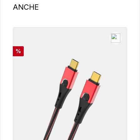
ANCHE
Sconto
%