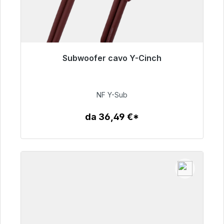
Subwoofer cavo Y-Cinch
Pronto per la spedizione immediata, tempo di
consegna 48 ore*
NF Y-Sub
50,99 €
da 36,49 €*
Dettagli