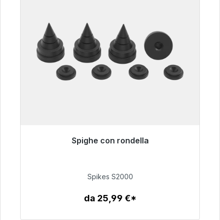
Spighe con rondella
Pronto per la spedizione immediata, tempo di
consegna 48 ore*
Spikes S2000
51,49 €
da 25,99 €*
Dettagli