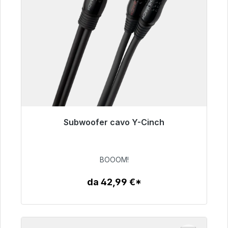
Subwoofer cavo Y-Cinch
Pronto per la spedizione immediata, tempo di
consegna 48 ore*
BOOOM!
53,49 €
da 42,99 €*
Dettagli