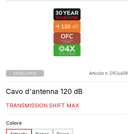
Articolo n. D1C4408
EXCELLENCE
Cavo d'antenna 120 dB
TRANSMISSION SHIFT MAX
Seleziona
Colore
Antracite
Bianco
Rosso