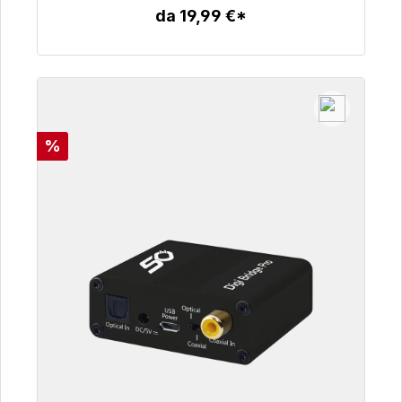
da 19,99 €*
Dettagli
Sconto
%