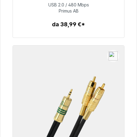
USB 2.0 / 480 Mbps
Primus AB
76,99 €
da 38,99 €*
Dettagli