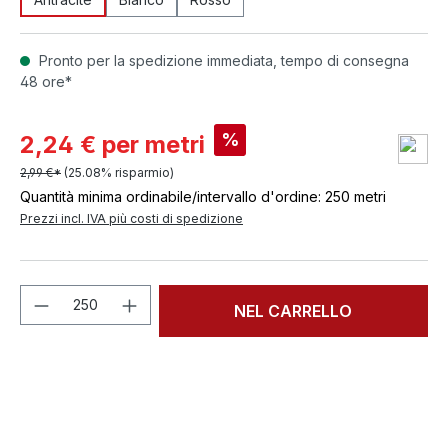
Pronto per la spedizione immediata, tempo di consegna
48 ore*
%
2,24 € per metri
2,99 €*
(25.08% risparmio)
Quantità minima ordinabile/intervallo d'ordine: 250 metri
Prezzi incl. IVA più costi di spedizione
Quantità del prodotto: inserisci la quant
NEL CARRELLO