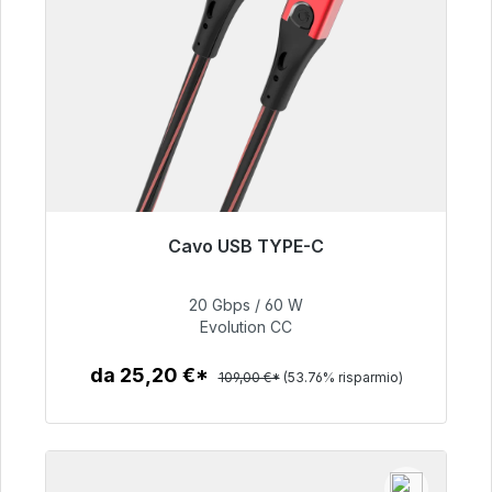
Cavo USB TYPE-C
Pronto per la spedizione immediata, tempo di
consegna 48 ore*
20 Gbps / 60 W
Evolution CC
50,40 €
da 25,20 €*
109,00 €*
(53.76% risparmio)
Dettagli