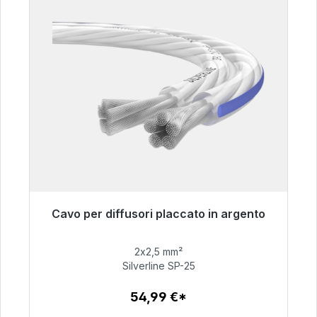
Cavo per diffusori placcato in argento
Pronto per la spedizione immediata, tempo di
consegna 48 ore*
2x2,5 mm²
Silverline SP-25
54,99 €
54,99 €*
Dettagli