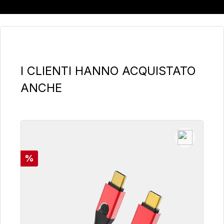
Salta la galleria dei prodotti
I CLIENTI HANNO ACQUISTATO
ANCHE
Sconto
%