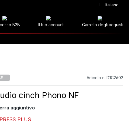
Italiano
cesso B2B
Il tuo account
Carrello degli acquisti
Articolo n. D1C2602
CE
udio cinch Phono NF
terra aggiuntivo
XPRESS PLUS