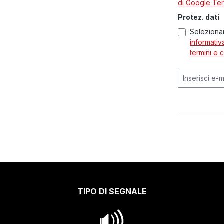
di Google
Ter
Protez. dati
Selezionan
informativ
termini e 
TIPO DI SEGNALE