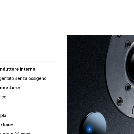
nduttore interno:
gentato senza ossigeno
onnettore:
lico
ipla
rficie:
in oro a 24 carati