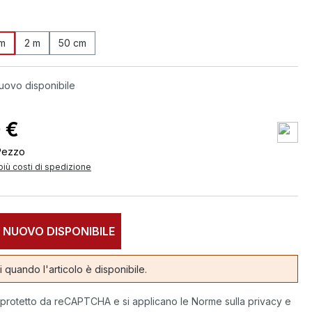
 m
2 m
50 cm
uovo disponibile
 €
Pezzo
 più costi di spedizione
 NUOVO DISPONIBILE
 quando l'articolo è disponibile.
 protetto da reCAPTCHA e si applicano le Norme sulla privacy e