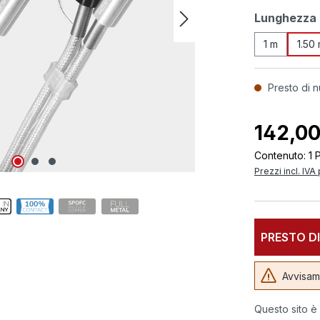
Seleziona
Lunghezza
1 m
1.50
Presto di n
142,00
Contenuto:
1 
Prezzi incl. IVA
PRESTO DI
Avvisami
Questo sito è