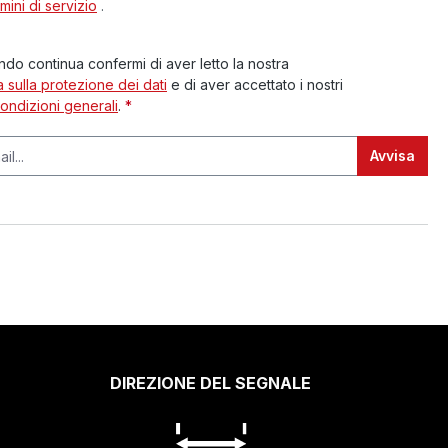
mini di servizio
.
do continua confermi di aver letto la nostra
a sulla protezione dei dati
e di aver accettato i nostri
condizioni generali
.
*
Avvisa
DIREZIONE DEL SEGNALE