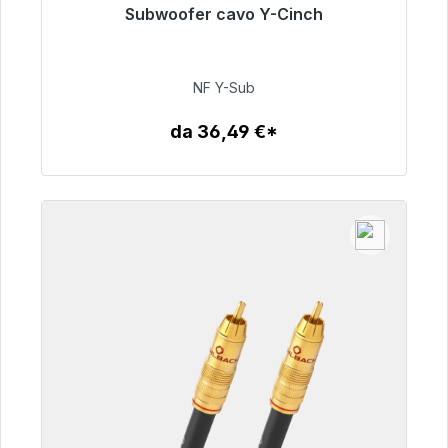
Subwoofer cavo Y-Cinch
Pronto per la spedizione immediata, tempo di
consegna 48 ore*
NF Y-Sub
50,99 €
da 36,49 €*
Dettagli