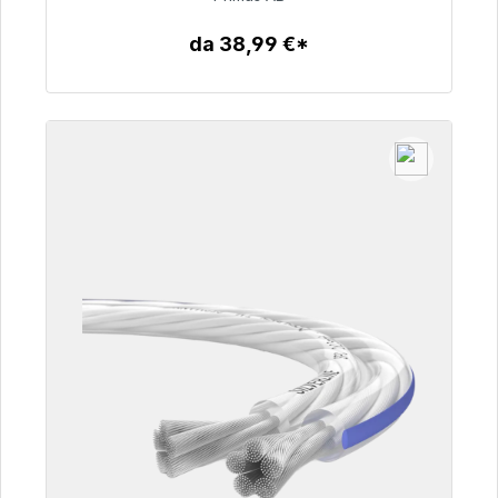
76,99 €
da 38,99 €*
Dettagli