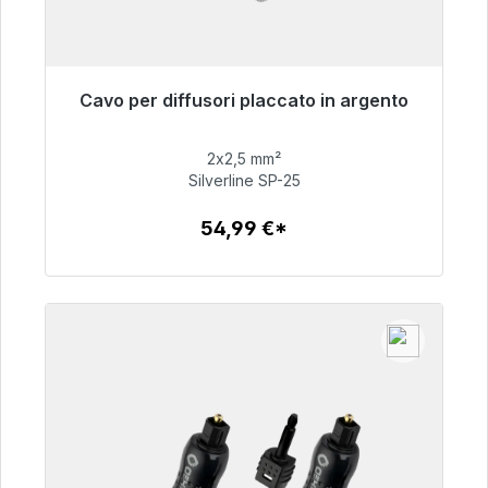
Cavo per diffusori placcato in argento
Pronto per la spedizione immediata, tempo di
consegna 48 ore*
2x2,5 mm²
Silverline SP-25
54,99 €
54,99 €*
Dettagli