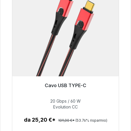
Cavo USB TYPE-C
Pronto per la spedizione immediata, tempo di
consegna 48 ore*
20 Gbps / 60 W
Evolution CC
50,40 €
da 25,20 €*
109,00 €*
(53.76% risparmio)
Dettagli