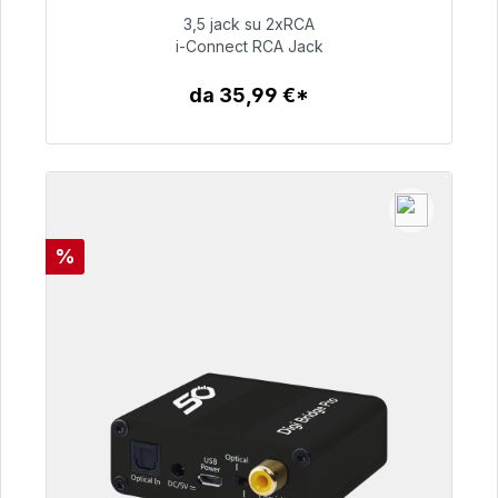
3,5 jack su 2xRCA
i-Connect RCA Jack
51,99 €
da 35,99 €*
Dettagli
Sconto
%