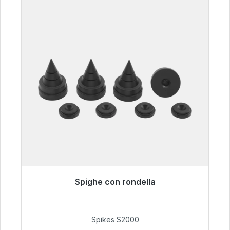
Spighe con rondella
Pronto per la spedizione immediata, tempo di
consegna 48 ore*
Spikes S2000
51,49 €