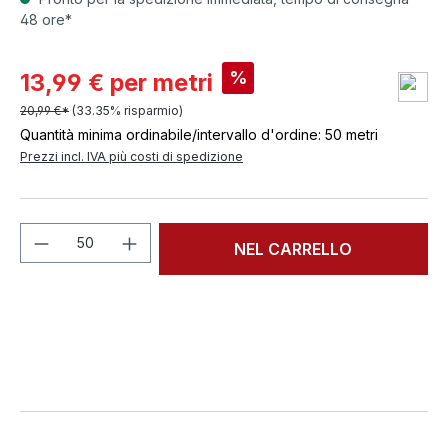
48 ore*
%
13,99 € per metri
20,99 €*
(33.35% risparmio)
Quantità minima ordinabile/intervallo d'ordine: 50 metri
Prezzi incl. IVA più costi di spedizione
Quantità del prodotto: inserisci la quant
NEL CARRELLO