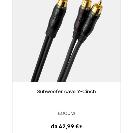
Subwoofer cavo Y-Cinch
Pronto per la spedizione immediata, tempo di
consegna 48 ore*
BOOOM!
53,49 €
da 42,99 €*
Dettagli