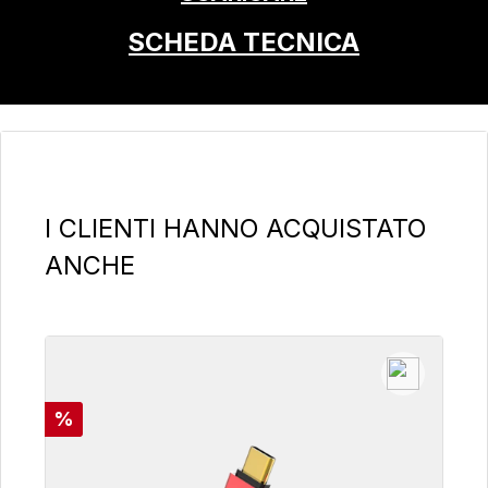
SCHEDA TECNICA
Salta la galleria dei prodotti
I CLIENTI HANNO ACQUISTATO
ANCHE
Sconto
%