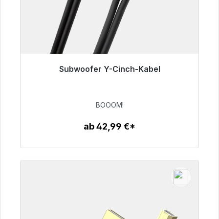
Subwoofer Y-Cinch-Kabel
Sofort versandfertig, Lieferzeit 48h*
53,49 €
BOOOM!
ab 42,99 €*
Zum Artikel