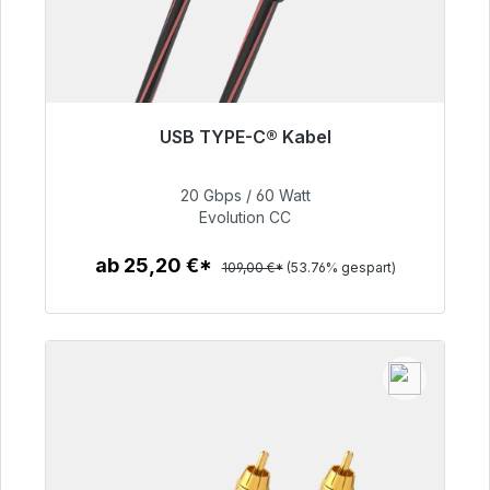
USB TYPE-C® Kabel
Sofort versandfertig, Lieferzeit 48h*
20 Gbps / 60 Watt
50,40 €
Evolution CC
ab 25,20 €*
109,00 €*
(53.76% gespart)
Zum Artikel