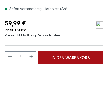
Sofort versandfertig, Lieferzeit 48h*
59,99 €
Inhalt:
1 Stück
Preise inkl. MwSt. zzgl. Versandkosten
Produkt Anzahl: Gib den gewünschten We
IN DEN WARENKORB