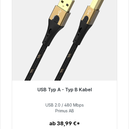
USB Typ A - Typ B Kabel
Sofort versandfertig, Lieferzeit 48h*
USB 2.0 / 480 Mbps
76,99 €
Primus AB
ab 38,99 €*