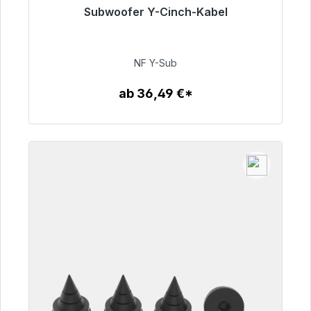
Subwoofer Y-Cinch-Kabel
Sofort versandfertig, Lieferzeit 48h*
50,99 €
NF Y-Sub
ab 36,49 €*
Zum Artikel