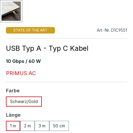
Art.-Nr. D1C9551
STATE OF THE ART
USB Typ A - Typ C Kabel
10 Gbps / 60 W
PRIMUS AC
auswählen
Farbe
Schwarz/Gold
auswählen
Länge
1 m
2 m
3 m
50 cm