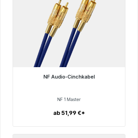
NF Audio-Cinchkabel
Sofort versandfertig, Lieferzeit 48h*
99,00 €
NF 1 Master
ab 51,99 €*
Zum Artikel