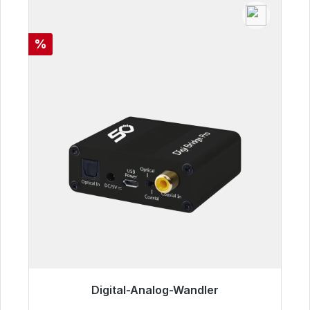
Rabatt
%
Digital-Analog-Wandler
Sofort versandfertig, Lieferzeit 48h*