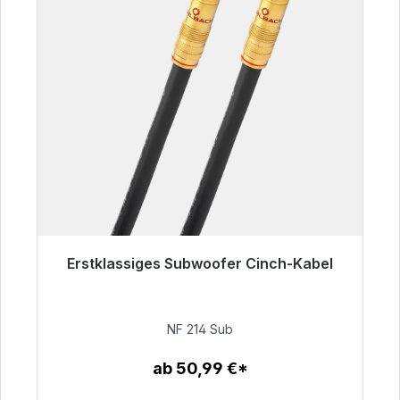
Erstklassiges Subwoofer Cinch-Kabel
Sofort versandfertig, Lieferzeit 48h*
94,00 €
NF 214 Sub
ab 50,99 €*
Zum Artikel