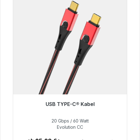
USB TYPE-C® Kabel
Bald wieder verfügbar
20 Gbps / 60 Watt
50,40 €
Evolution CC