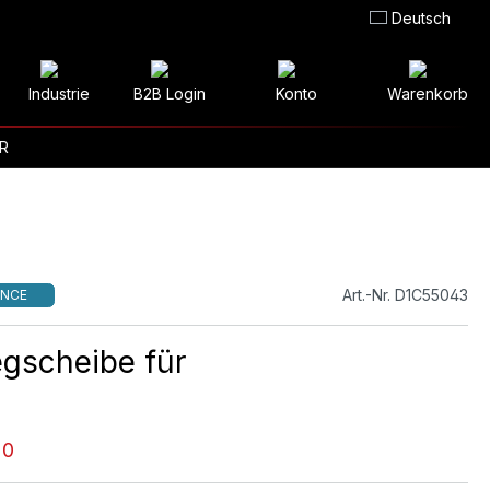
Deutsch
Industrie
B2B Login
Konto
Warenkorb
R
Art.-Nr. D1C55043
NCE
egscheibe für
20