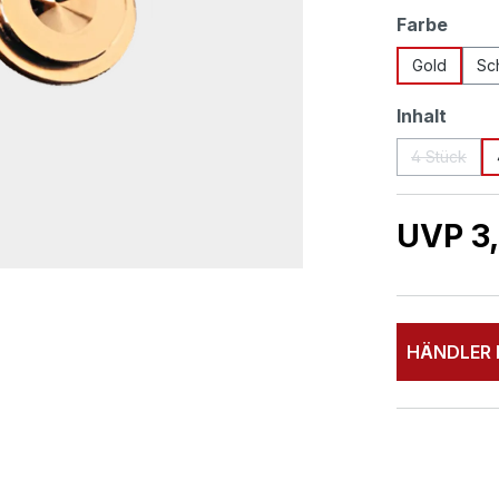
ausw
Farbe
Gold
Sc
ausw
Inhalt
4 Stück
(Diese Op
UVP 3,
HÄNDLER 