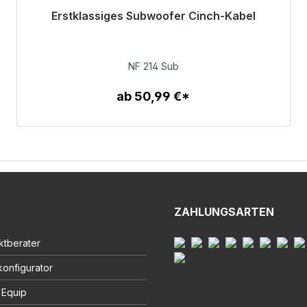
Erstklassiges Subwoofer Cinch-Kabel
Sofort versandfertig, Lieferzeit 48h*
94,00 €
NF 214 Sub
ab 50,99 €*
Zum Artikel
ZAHLUNGSARTEN
ktberater
onfigurator
 Equip