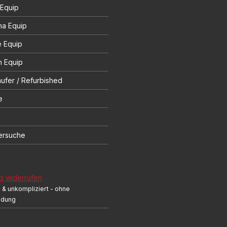
 Equip
na Equip
e Equip
 Equip
ufer / Refurbished
e
ersuche
g widerrufen
 & unkompliziert - ohne
ndung