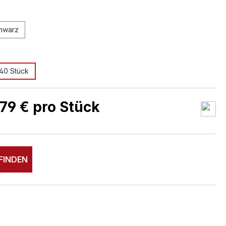
ählen
hwarz
ählen
40 Stück
tion ist zurzeit nicht verfügbar.)
79 € pro Stück
FINDEN