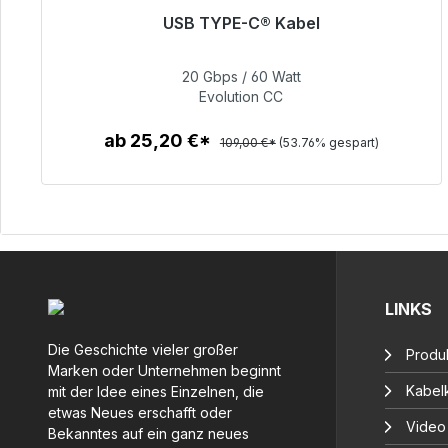
USB TYPE-C® Kabel
Sofort versandfertig, Lieferzeit 48h*
20 Gbps / 60 Watt
50,40 €
Evolution CC
ab 25,20 €*
109,00 €*
(53.76% gespart)
Zum Artikel
LINKS
Die Geschichte vieler großer
Produ
Marken oder Unternehmen beginnt
Kabelk
mit der Idee eines Einzelnen, die
etwas Neues erschafft oder
Video
Bekanntes auf ein ganz neues