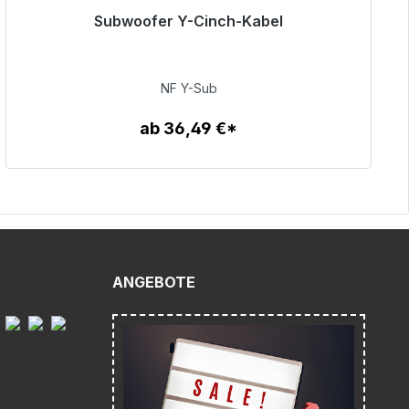
Subwoofer Y-Cinch-Kabel
Sofort versandfertig, Lieferzeit 48h*
50,99 €
NF Y-Sub
ab 36,49 €*
Zum Artikel
ANGEBOTE