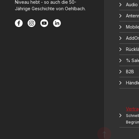
Niveau hebt - so auch die 50-
Audio
Jährige Geschichte von Oehlbach.
Anten
Mobil
AddOn
Rücklä
% Sal
B2B
Händl
Vertra
Schnell
Begrü