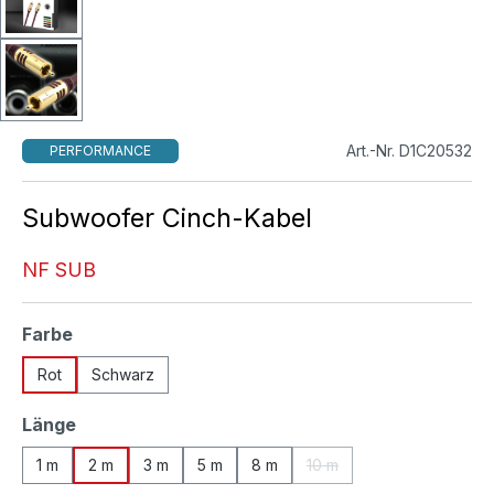
Art.-Nr. D1C20532
PERFORMANCE
Subwoofer Cinch-Kabel
NF SUB
auswählen
Farbe
Rot
Schwarz
auswählen
Länge
1 m
2 m
3 m
5 m
8 m
10 m
(Diese Option ist zurzeit n