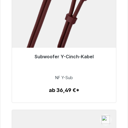
Subwoofer Y-Cinch-Kabel
Sofort versandfertig, Lieferzeit 48h*
50,99 €
NF Y-Sub
ab 36,49 €*
Zum Artikel