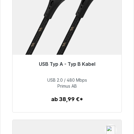
USB Typ A - Typ B Kabel
Sofort versandfertig, Lieferzeit 48h*
USB 2.0 / 480 Mbps
76,99 €
Primus AB
ab 38,99 €*
Zum Artikel