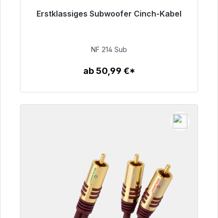
Erstklassiges Subwoofer Cinch-Kabel
Sofort versandfertig, Lieferzeit 48h*
94,00 €
NF 214 Sub
ab 50,99 €*
Zum Artikel