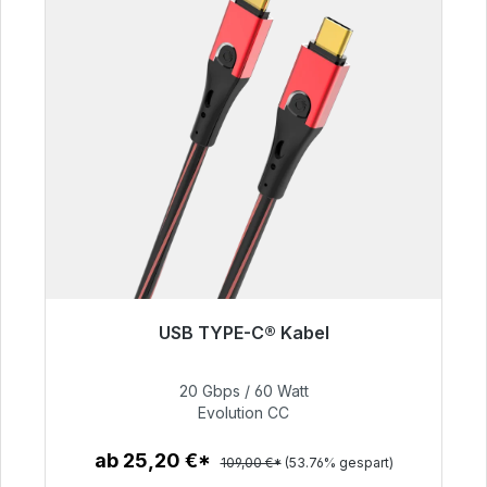
USB TYPE-C® Kabel
Sofort versandfertig, Lieferzeit 48h*
20 Gbps / 60 Watt
50,40 €
Evolution CC
ab 25,20 €*
109,00 €*
(53.76% gespart)
Zum Artikel