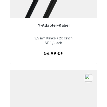
Y-Adapter-Kabel
Sofort versandfertig, Lieferzeit 48h*
3,5 mm Klinke / 2x Cinch
54,99 €
NF 1 / Jack
54,99 €*
Zum Artikel