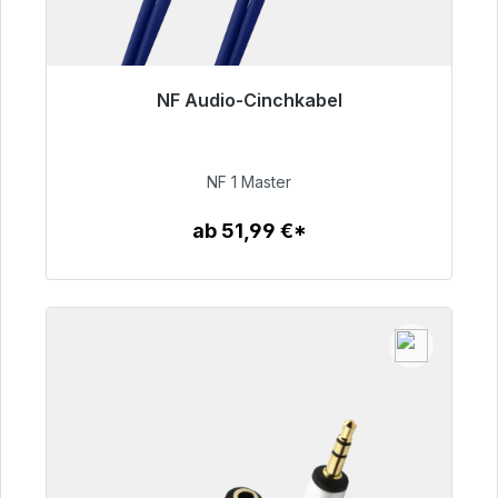
NF Audio-Cinchkabel
Sofort versandfertig, Lieferzeit 48h*
99,00 €
NF 1 Master
ab 51,99 €*
Zum Artikel