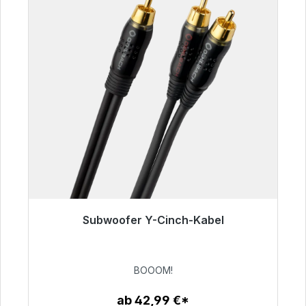
Subwoofer Y-Cinch-Kabel
Sofort versandfertig, Lieferzeit 48h*
53,49 €
BOOOM!
ab 42,99 €*