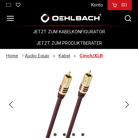
Konto
(0)
Zum Hauptinhalt springen
JETZT ZUM KABELKONFIGURATOR
JETZT ZUM PRODUKTBERATER
Home
Audio Equip
Kabel
Cinch/XLR