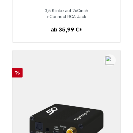
Sofort versandfertig, Lieferzeit 48h*
3,5 Klinke auf 2xCinch
51,99 €
i-Connect RCA Jack
ab 35,99 €*
Zum Artikel
Rabatt
%