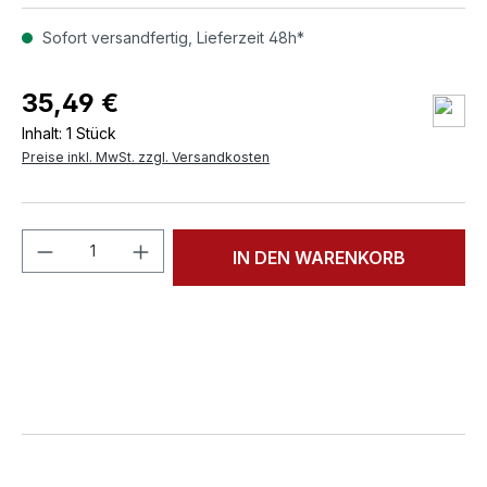
Sofort versandfertig, Lieferzeit 48h*
35,49 €
Inhalt:
1 Stück
Preise inkl. MwSt. zzgl. Versandkosten
Produkt Anzahl: Gib den gewünschten We
IN DEN WARENKORB