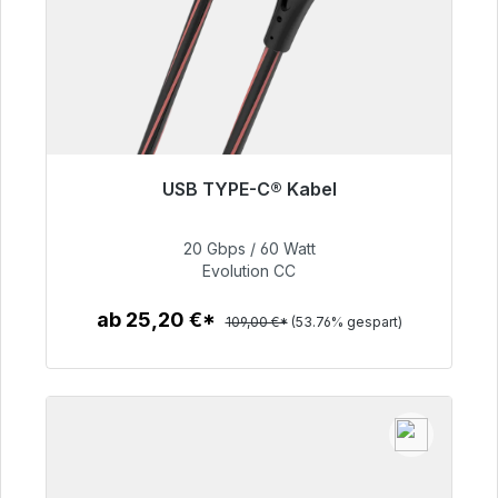
USB TYPE-C® Kabel
Sofort versandfertig, Lieferzeit 48h*
20 Gbps / 60 Watt
50,40 €
Evolution CC
ab 25,20 €*
109,00 €*
(53.76% gespart)
Zum Artikel