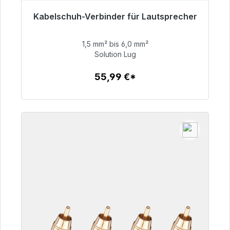
Kabelschuh-Verbinder für Lautsprecher
Sofort versandfertig, Lieferzeit 48h*
1,5 mm² bis 6,0 mm²
55,99 €
Solution Lug
55,99 €*
Zum Artikel