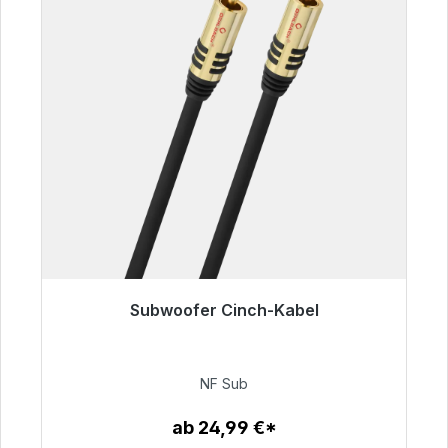
Subwoofer Cinch-Kabel
Sofort versandfertig, Lieferzeit 48h*
63,99 €
NF Sub
ab 24,99 €*