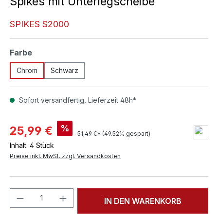
Spikes mit Unterlegscheibe
SPIKES S2000
auswählen
Farbe
Chrom
Schwarz
Sofort versandfertig, Lieferzeit 48h*
%
25,99 €
51,49 €*
(49.52% gespart)
Inhalt:
4 Stück
Preise inkl. MwSt. zzgl. Versandkosten
Produkt Anzahl: Gib den gewünschten We
IN DEN WARENKORB