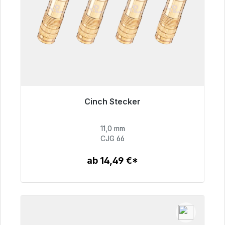
Cinch Stecker
Sofort versandfertig, Lieferzeit 48h*
11,0 mm
55,99 €
CJG 66
ab 14,49 €*
Zum Artikel