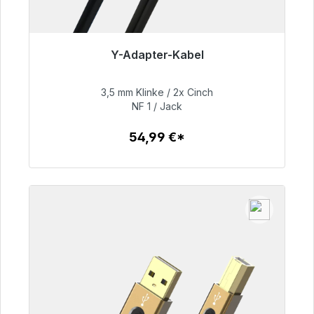
Y-Adapter-Kabel
Sofort versandfertig, Lieferzeit 48h*
3,5 mm Klinke / 2x Cinch
54,99 €
NF 1 / Jack
54,99 €*
Zum Artikel