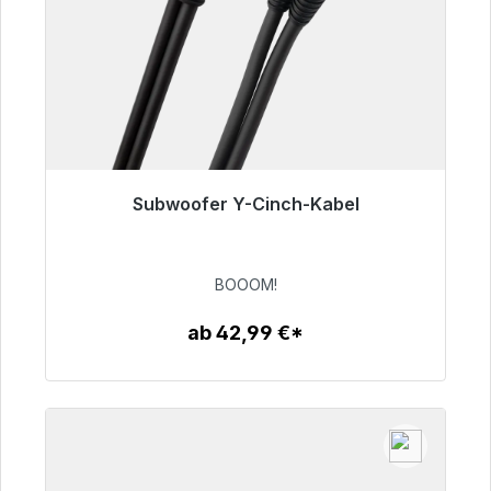
Subwoofer Y-Cinch-Kabel
Sofort versandfertig, Lieferzeit 48h*
53,49 €
BOOOM!
ab 42,99 €*
Zum Artikel