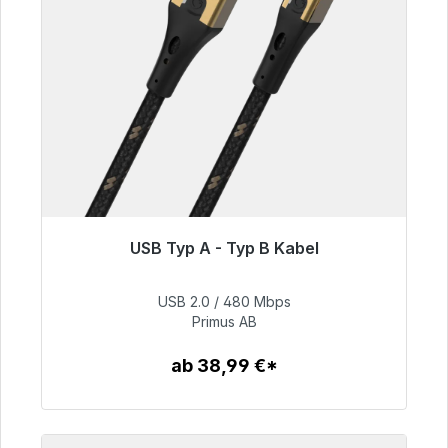
USB Typ A - Typ B Kabel
Sofort versandfertig, Lieferzeit 48h*
USB 2.0 / 480 Mbps
76,99 €
Primus AB
ab 38,99 €*
Zum Artikel