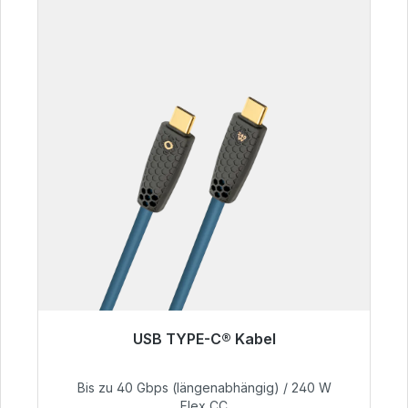
USB TYPE-C® Kabel
Sofort versandfertig, Lieferzeit 48h*
Bis zu 40 Gbps (längenabhängig) / 240 W
59,99 €
Flex CC