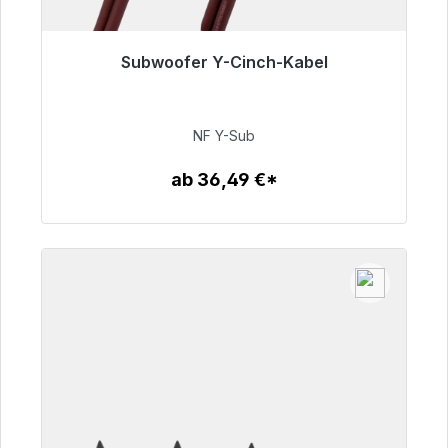
Subwoofer Y-Cinch-Kabel
Sofort versandfertig, Lieferzeit 48h*
50,99 €
NF Y-Sub
ab 36,49 €*
Zum Artikel