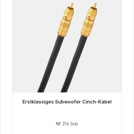
Erstklassiges Subwoofer Cinch-Kabel
Sofort versandfertig, Lieferzeit 48h*
94,00 €
NF 214 Sub