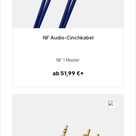
NF Audio-Cinchkabel
Sofort versandfertig, Lieferzeit 48h*
99,00 €
NF 1 Master
ab 51,99 €*
Zum Artikel