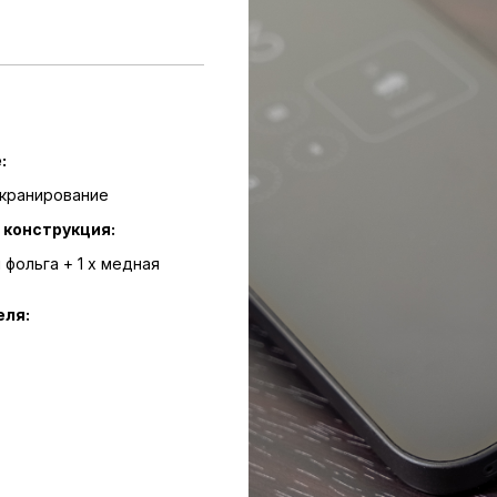
:
кранирование
конструкция:
 фольга + 1 x медная
еля: