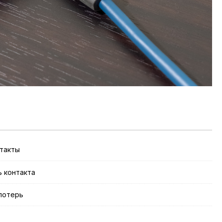
нтакты
 контакта
 потерь