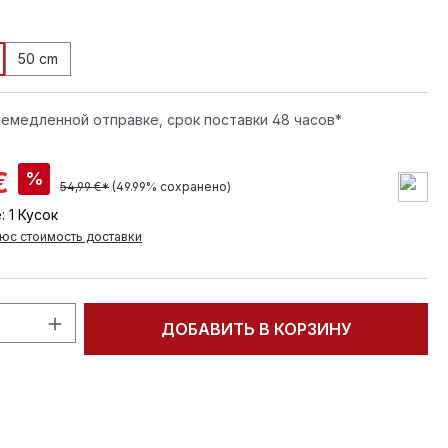
50 cm
немедленной отправке, срок поставки 48 часов*
€
%
54,99 €*
(49.99% сохранено)
:
1 Кусок
юс стоимость доставки
тво продукта: введите желаемое кол
ДОБАВИТЬ В КОРЗИНУ