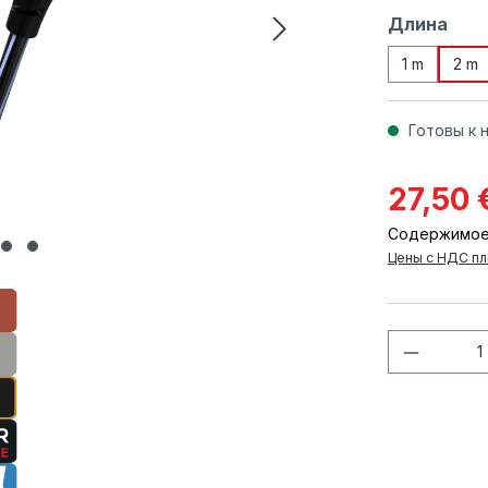
Выберите
Длина
1 m
2 m
Готовы к 
27,50 
Содержимое
Цены с НДС пл
Количес