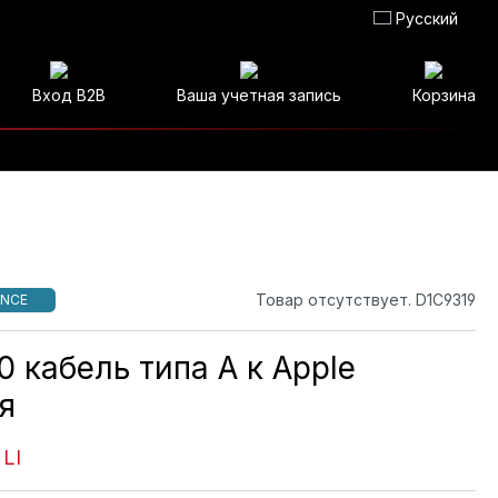
Русский
Вход B2B
Ваша учетная запись
Корзина
Товар отсутствует. D1C9319
NCE
0 кабель типа А к Apple
я
LI