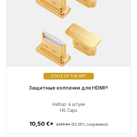
STATE OF THE ART
Готовы к немедленной отправке, срок поставки
Защитные колпачки для HDMI®
48 часов*
Набор: 4 штуки
10,50 €
HS Caps
10,50 €*
21,99 €*
(52.25% сохранено)
Детали