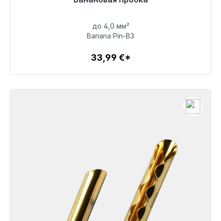
48 часов*
до 4,0 мм²
33,99 €
Banana Pin-B3
33,99 €*
Детали