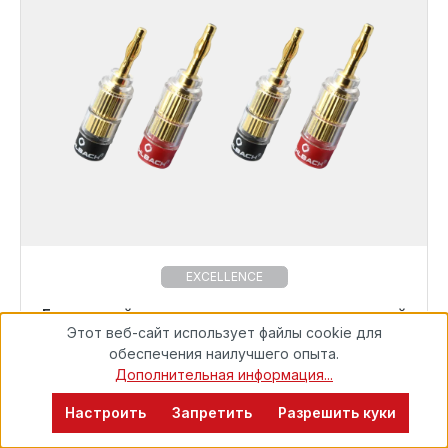
EXCELLENCE
Банановый разъем для громкоговорителей
Готовы к немедленной отправке, срок поставки
Этот веб-сайт использует файлы cookie для
48 часов*
обеспечения наилучшего опыта.
1,5 мм² - 6,0 мм²
Дополнительная информация...
59,99 €
Solution Banana
Настроить
Запретить
Разрешить куки
59,99 €*
Детали