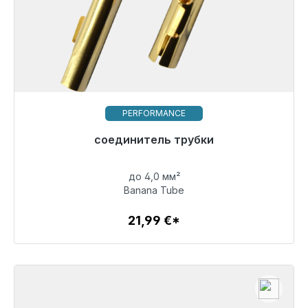
PERFORMANCE
Готовы к немедленной отправке, срок поставки
соединитель трубки
48 часов*
до 4,0 мм²
21,99 €
Banana Tube
21,99 €*
Детали