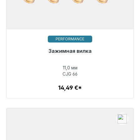
PERFORMANCE
Зажимная вилка
11,0 мм
14,49 €
CJG 66
14,49 €*
Детали