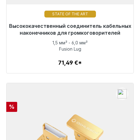
STATE OF THE ART
Высококачественный соединитель кабельных
Готовы к немедленной отправке, срок поставки
48 часов*
наконечников для громкоговорителей
1,5 мм² - 6,0 мм²
71,49 €
Fusion Lug
71,49 €*
Детали
Скидка
%