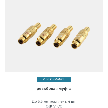
PERFORMANCE
Готовы к немедленной отправке, срок поставки
резьбовая муфта
48 часов*
До 5,5 мм, комплект: 4 шт.
40,49 €
CJK 51 CC