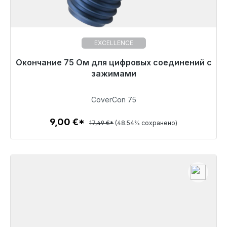
EXCELLENCE
Окончание 75 Ом для цифровых соединений с
Готовы к немедленной отправке, срок поставки
48 часов*
зажимами
9,00 €
CoverCon 75
9,00 €*
17,49 €*
(48.54% сохранено)
Детали