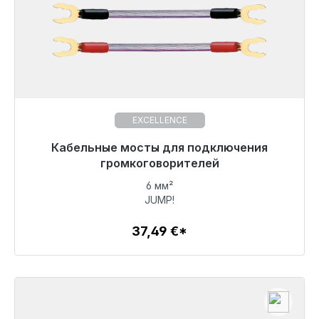
EXCELLENCE
Готовы к немедленной отправке, срок поставки
Кабельные мосты для подключения
48 часов*
громкоговорителей
6 мм²
37,49 €
JUMP!
37,49 €*
Детали