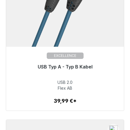
EXCELLENCE
Готовы к немедленной отправке, срок поставки
USB Typ A - Typ B Kabel
48 часов*
USB 2.0
39,99 €
Flex AB
39,99 €*
Детали