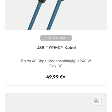
EXCELLENCE
Готовы к немедленной отправке, срок поставки
USB TYPE-C® Kabel
48 часов*
Bis zu 40 Gbps (längenabhängig) / 240 W
49,99 €
Flex CC
49,99 €*
Детали