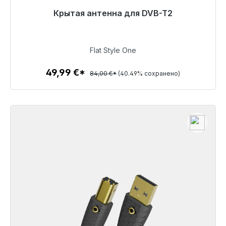
Готовы к немедленной отправке, срок поставки
Крытая антенна для DVB-T2
48 часов*
49,99 €
Flat Style One
49,99 €*
84,00 €*
(40.49% сохранено)
Детали