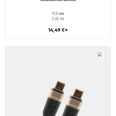
11,0 мм
14,49 €
CJG 66
14,49 €*
Детали