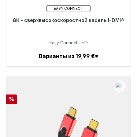
EASY CONNECT
8K - сверхвысокоскоростной кабель HDMI®
Готовы к немедленной отправке, срок поставки
48 часов*
24,99 €
Easy Connect UHD
Варианты из 19,99 €*
Детали
Скидка
%