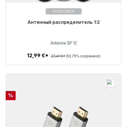
EXCELLENCE
Готовы к немедленной отправке, срок поставки
Антенный распределитель 1:2
48 часов*
12,99 €
Antenna SP 12
12,99 €*
27,49 €*
(52.75% сохранено)
Детали
Скидка
%