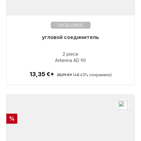
EXCELLENCE
Готовы к немедленной отправке, срок поставки
угловой соединитель
48 часов*
2 piece
13,35 €
Antenna AD 90
13,35 €*
25,99 €*
(48.63% сохранено)
Детали
Скидка
%