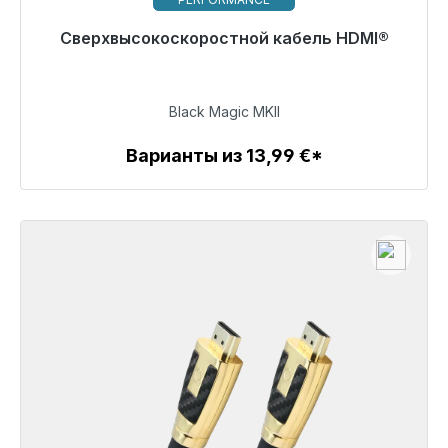
Готовы к немедленной отправке, срок поставки
Сверхвысокоскоростной кабель HDMI®
48 часов*
79,99 €
Black Magic MKII
Варианты из 13,99 €*
Детали