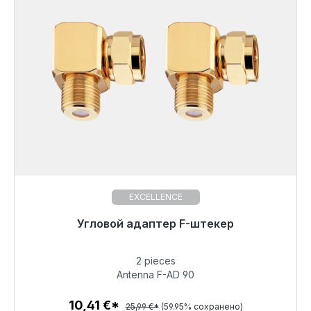
EXCELLENCE
Готовы к немедленной отправке, срок поставки
Угловой адаптер F-штекер
48 часов*
2 pieces
10,41 €
Antenna F-AD 90
10,41 €*
25,99 €*
(59.95% сохранено)