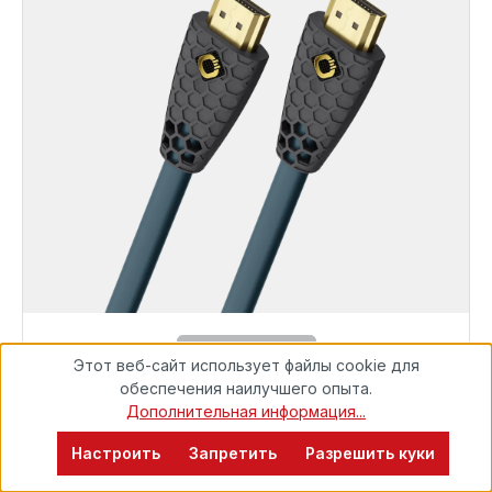
EXCELLENCE
Этот веб-сайт использует файлы cookie для
8K - сверхвысокоскоростной кабель HDMI®
Готовы к немедленной отправке, срок поставки
обеспечения наилучшего опыта.
48 часов*
Дополнительная информация...
Настроить
Запретить
Разрешить куки
59,99 €
Flex Evolution