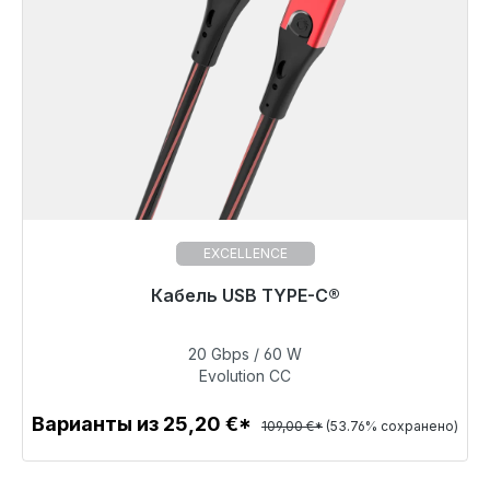
EXCELLENCE
Готовы к немедленной отправке, срок поставки
Кабель USB TYPE-C®
48 часов*
20 Gbps / 60 W
50,40 €
Evolution CC
Варианты из 25,20 €*
109,00 €*
(53.76% сохранено)
Детали