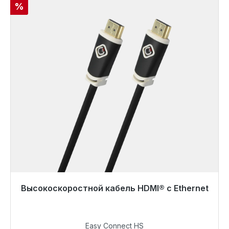
Скидка
%
Высокоскоростной кабель HDMI® с Ethernet
Готовы к немедленной отправке, срок поставки
48 часов*
Easy Connect HS