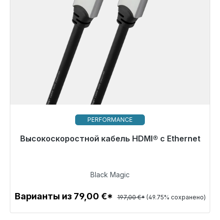
PERFORMANCE
Высокоскоростной кабель HDMI® с Ethernet
Готовы к немедленной отправке, срок поставки
48 часов*
99,00 €
Black Magic
Варианты из 79,00 €*
197,00 €*
(49.75% сохранено)
Детали