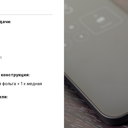
дачи:
й
:
конструкция:
 фольга + 1 x медная
еля: