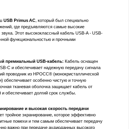
аш
USB Primus AC
, который был специально
жений, где предъявляются самые высокие
у звука. Этот высококлассный кабель USB-A - USB-
ечной функциональностью и прочными
ый премиальный USB-кабель:
Кабель оснащен
SB-C и обеспечивает надежную передачу сигнала
нний проводник из HPOCC® (монокристаллической
) обеспечивает особенно чистую и точную
очная тканевая оболочка защищает кабель от
 и обеспечивает долгий срок службы.
анирование и высокая скорость передачи
т тройное экранирование, которое эффективно
итные помехи и тем самым обеспечивает передачу
енно важно при передаче аудиоданных высокого