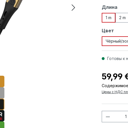
Выберите
Длина
1 m
2 m
Выберите
Цвет
Чёрный/зо
Готовы к 
59,99 
Содержимое
Цены с НДС пл
Количес