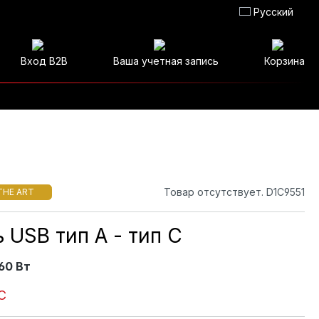
Русский
Вход B2B
Ваша учетная запись
Корзина
Товар отсутствует. D1C9551
THE ART
 USB тип A - тип C
 60 Вт
C