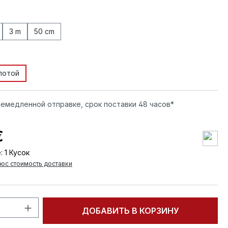
3 m
50 cm
лотой
немедленной отправке, срок поставки 48 часов*
€
:
1 Кусок
юс стоимость доставки
тво продукта: введите желаемое кол
ДОБАВИТЬ В КОРЗИНУ