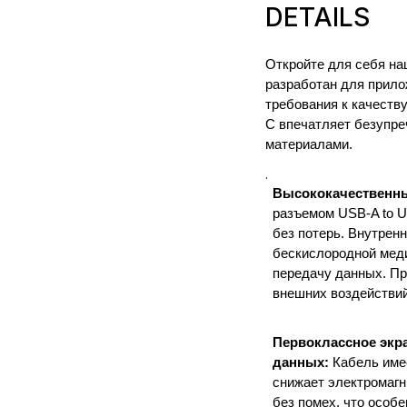
DETAILS
Откройте для себя н
разработан для прило
требования к качеств
C впечатляет безупр
материалами.
.
Высококачественн
разъемом USB-A to U
без потерь. Внутре
бескислородной меди
передачу данных. Пр
внешних воздействий
Первоклассное экр
данных:
Кабель имее
снижает электромагн
без помех, что особ