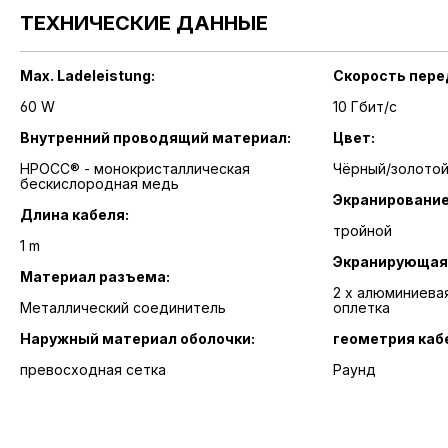
ТЕХНИЧЕСКИЕ ДАННЫЕ
Max. Ladeleistung:
Скорость пере
60 W
10 Гбит/с
Внутренний проводящий материал:
Цвет:
HPOCC® - монокристаллическая
Чёрный/золото
бескислородная медь
Экранирование
Длина кабеля:
тройной
1 m
Экранирующая 
Материал разъема:
2 x алюминиевая
Металлический соединитель
оплетка
Наружный материал оболочки:
геометрия каб
превосходная сетка
Раунд