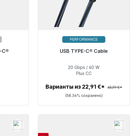
PERFORMANCE
отправке,
E-C®
USB TYPE-C® Cable
сов*
Готовы к немедленной отправке,
срок поставки 48 часов*
20 Gbps / 60 W
Plus CC
27,49 €
Варианты из 22,91 €*
65,99 €*
(58.34% сохранено)
Детали