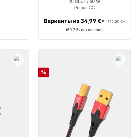
20 Gbps / 60 W
Primus CC
69,99 €
Варианты из 34,99 €*
142,00 €*
(50.71% сохранено)
Детали
Скидка
%