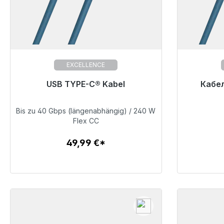
EXCELLENCE
Готовы к немедленной отправке,
USB TYPE-C® Kabel
Готовы
Кабел
срок поставки 48 часов*
сро
Bis zu 40 Gbps (längenabhängig) / 240 W
49,99 €
Flex CC
49,99 €*
Детали