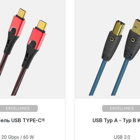
EXCELLENCE
EXCELLENCE
ель USB TYPE-C®
Готовы к немедленной 
USB Typ A - Typ B 
срок поставки 48 ча
 к немедленной отправке,
к поставки 48 часов*
20 Gbps / 60 W
USB 2.0