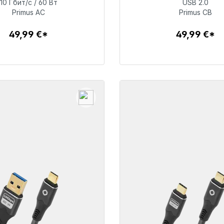
10 Гбит/с / 60 Вт
USB 2.0
49,99 €
49,99 €
Primus AC
Primus CB
49,99 €*
49,99 €*
Детали
Детали