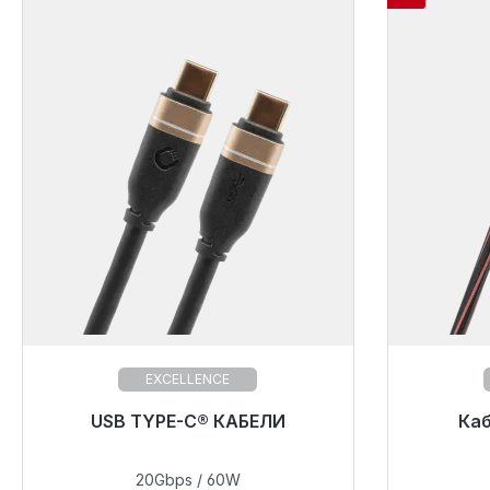
EXCELLENCE
USB TYPE-C® КАБЕЛИ
Каб
Готовы
сро
20Gbps / 60W