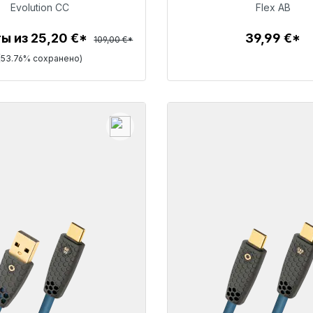
39,99 €
Evolution CC
Flex AB
50,40 €
ы из 25,20 €*
39,99 €*
109,00 €*
Детали
(53.76% сохранено)
Детали