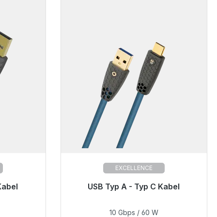
EXCELLENCE
отправке,
Kabel
Готовы к немедленной отправке,
USB Typ A - Typ C Kabel
сов*
срок поставки 48 часов*
10 Gbps / 60 W