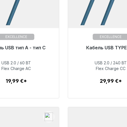
EXCELLENCE
EXCELLENCE
 к немедленной отправке,
ь USB тип A - тип C
Готовы к немедленной 
Кабель USB TYP
к поставки 48 часов*
срок поставки 48 ча
USB 2.0 / 60 ВТ
USB 2.0 / 240 ВТ
19,99 €
29,99 €
Flex Charge AC
Flex Charge CC
19,99 €*
29,99 €*
Детали
Детали