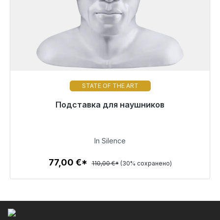
STATE OF THE ART
Готовы к немедленной отправке, срок поставки
Подставка для наушников
48 часов*
77,00 €
In Silence
77,00 €*
110,00 €*
(30% сохранено)
Детали