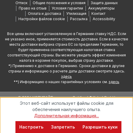
Оттиск
Общие положения и условия
Защита данных
Право на отзыв
Условия гарантии
Аккумуляторы
Оплата и доставка
Утилизация
Контакт
Настройки файлов cookie
Рассылка
Accessibility
Все цены включают установленную в Германии ставку НДС. Если
не указано иное, применяется стоимость доставки. Если в качестве
места доставки выбрана страна ЕС за пределами Германии, то
будет применена соответствующая налоговая ставка
соответствующей страны. Вы можете увидеть эффект изменения
налога в корзине покупок, выбрав страну доставки.
*) Применимо к доставке в Германию. Сроки доставки в другие
страны и информацию о расчете даты доставки смотрите здесь.
здесь
**) Информацию о наших гарантийных условиях см.
здесь
© 2026 КОПИРАЙТ компании Oehlbach® Kabel GmbH
Этот веб-сайт использует файлы cookie для
обеспечения наилучшего опыта.
Дополнительная информация...
Настроить
Запретить
Разрешить куки