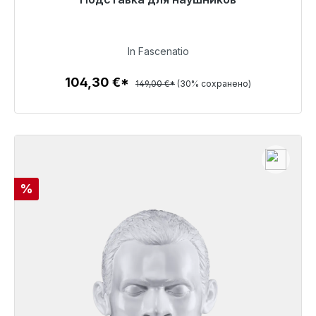
Готовы к немедленной отправке, срок поставки
48 часов*
In Fascenatio
104,30 €
104,30 €*
149,00 €*
(30% сохранено)
Детали
Скидка
%