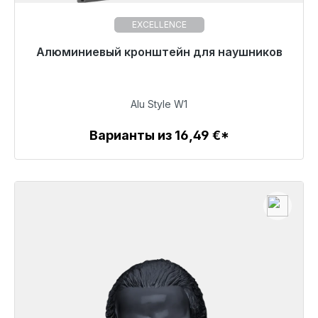
EXCELLENCE
Алюминиевый кронштейн для наушников
Готовы к немедленной отправке, срок поставки
48 часов*
32,99 €
Alu Style W1
Варианты из 16,49 €*
Детали