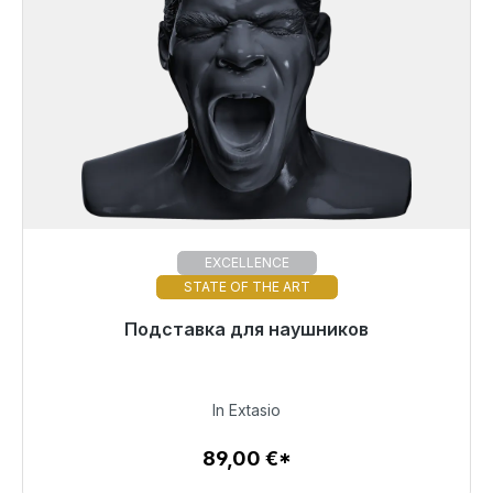
EXCELLENCE
STATE OF THE ART
Готовы к немедленной отправке, срок поставки
Подставка для наушников
48 часов*
89,00 €
In Extasio
89,00 €*
Детали