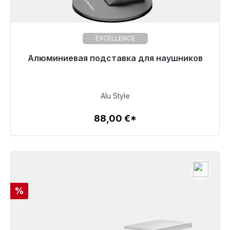
EXCELLENCE
Алюминиевая подставка для наушников
Готовы к немедленной отправке, срок поставки
48 часов*
88,00 €
Alu Style
88,00 €*
Детали
Скидка
%