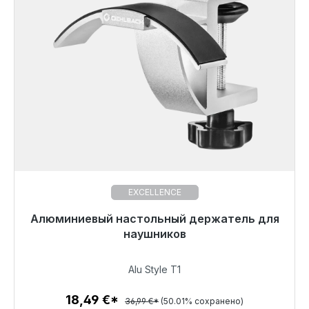
EXCELLENCE
Алюминиевый настольный держатель для
Готовы к немедленной отправке, срок поставки
48 часов*
наушников
18,49 €
Alu Style T1
18,49 €*
36,99 €*
(50.01% сохранено)
Детали