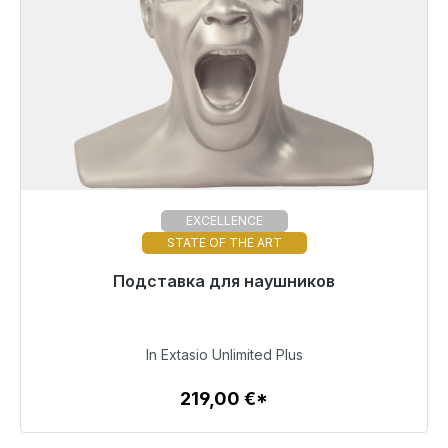
EXCELLENCE
STATE OF THE ART
Готовы к немедленной отправке, срок поставки
Подставка для наушников
48 часов*
219,00 €
In Extasio Unlimited Plus
219,00 €*
Детали